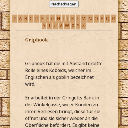
#
A
B
C
D
E
F
G
H
I
J
K
L
M
N
O
P
Q
R
S
T
U
V
W
X
Y
Z
Griphook
Griphook hat die mit Abstand größte
Rolle eines Kobolds, welcher im
Englischen als goblin bezeichnet
wird.
Er arbeitet in der Gringotts Bank in
der Winkelgasse, wo er Kunden zu
ihren Verliesen bringt, diese für sie
öffnet und sie sicher wieder an die
Oberfläche befördert. Es gibt keine