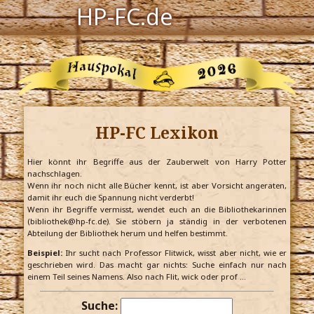
HP-FC.de
Navigation
Harry Potter
Der HP-FC
HP-FC Lexikon
Hogwarts
Zauberwelt
Hier könnt ihr Begriffe aus der Zauberwelt von Harry Potter
nachschlagen.
Wenn ihr noch nicht alle Bücher kennt, ist aber Vorsicht angeraten,
Willkommen
damit ihr euch die Spannung nicht verderbt!
Wenn ihr Begriffe vermisst, wendet euch an die Bibliothekarinnen
(bibliothek@hp-fc.de). Sie stöbern ja ständig in der verbotenen
Abteilung der Bibliothek herum und helfen bestimmt.
Jetzt Fanclub-Mitglied werden!
Beispiel:
Ihr sucht nach Professor Flitwick, wisst aber nicht, wie er
geschrieben wird. Das macht gar nichts: Suche einfach nur nach
einem Teil seines Namens. Also nach Flit, wick oder prof …
Suche: