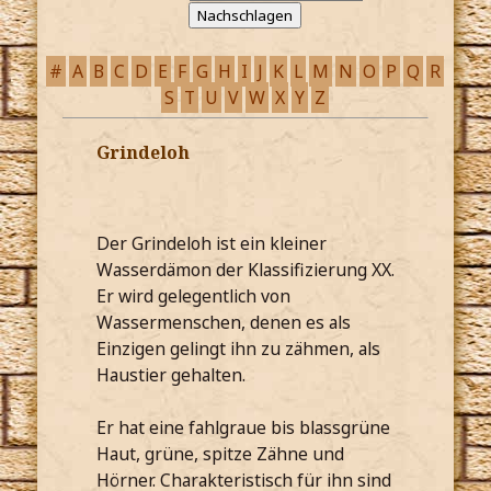
#
A
B
C
D
E
F
G
H
I
J
K
L
M
N
O
P
Q
R
S
T
U
V
W
X
Y
Z
Grindeloh
Der Grindeloh ist ein kleiner
Wasserdämon der Klassifizierung XX.
Er wird gelegentlich von
Wassermenschen, denen es als
Einzigen gelingt ihn zu zähmen, als
Haustier gehalten.
Er hat eine fahlgraue bis blassgrüne
Haut, grüne, spitze Zähne und
Hörner. Charakteristisch für ihn sind