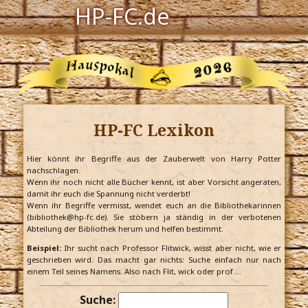
HP-FC.de
Navigation
Harry Potter
Der HP-FC
HP-FC Lexikon
Hogwarts
Zauberwelt
Hier könnt ihr Begriffe aus der Zauberwelt von Harry Potter
nachschlagen.
Wenn ihr noch nicht alle Bücher kennt, ist aber Vorsicht angeraten,
Willkommen
damit ihr euch die Spannung nicht verderbt!
Wenn ihr Begriffe vermisst, wendet euch an die Bibliothekarinnen
(bibliothek@hp-fc.de). Sie stöbern ja ständig in der verbotenen
Abteilung der Bibliothek herum und helfen bestimmt.
Jetzt Fanclub-Mitglied werden!
Beispiel:
Ihr sucht nach Professor Flitwick, wisst aber nicht, wie er
geschrieben wird. Das macht gar nichts: Suche einfach nur nach
einem Teil seines Namens. Also nach Flit, wick oder prof …
Suche: