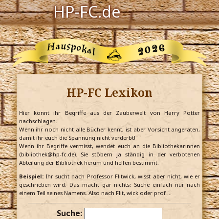
HP-FC.de
Navigation
Harry Potter
Der HP-FC
HP-FC Lexikon
Hogwarts
Zauberwelt
Hier könnt ihr Begriffe aus der Zauberwelt von Harry Potter
nachschlagen.
Wenn ihr noch nicht alle Bücher kennt, ist aber Vorsicht angeraten,
Willkommen
damit ihr euch die Spannung nicht verderbt!
Wenn ihr Begriffe vermisst, wendet euch an die Bibliothekarinnen
(bibliothek@hp-fc.de). Sie stöbern ja ständig in der verbotenen
Abteilung der Bibliothek herum und helfen bestimmt.
Jetzt Fanclub-Mitglied werden!
Beispiel:
Ihr sucht nach Professor Flitwick, wisst aber nicht, wie er
geschrieben wird. Das macht gar nichts: Suche einfach nur nach
einem Teil seines Namens. Also nach Flit, wick oder prof …
Suche: