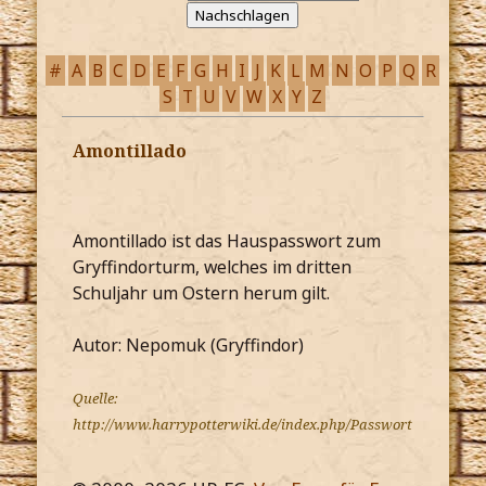
#
A
B
C
D
E
F
G
H
I
J
K
L
M
N
O
P
Q
R
S
T
U
V
W
X
Y
Z
Amontillado
Amontillado ist das Hauspasswort zum
Gryffindorturm, welches im dritten
Schuljahr um Ostern herum gilt.
Autor: Nepomuk (Gryffindor)
Quelle:
http://www.harrypotterwiki.de/index.php/Passwort