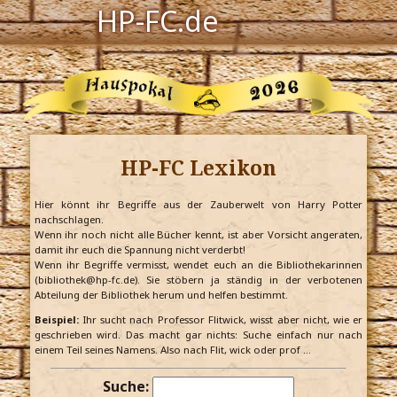
HP-FC.de
Navigation
Harry Potter
Der HP-FC
HP-FC Lexikon
Hogwarts
Zauberwelt
Hier könnt ihr Begriffe aus der Zauberwelt von Harry Potter
nachschlagen.
Wenn ihr noch nicht alle Bücher kennt, ist aber Vorsicht angeraten,
Willkommen
damit ihr euch die Spannung nicht verderbt!
Wenn ihr Begriffe vermisst, wendet euch an die Bibliothekarinnen
(bibliothek@hp-fc.de). Sie stöbern ja ständig in der verbotenen
Abteilung der Bibliothek herum und helfen bestimmt.
Jetzt Fanclub-Mitglied werden!
Beispiel:
Ihr sucht nach Professor Flitwick, wisst aber nicht, wie er
geschrieben wird. Das macht gar nichts: Suche einfach nur nach
einem Teil seines Namens. Also nach Flit, wick oder prof …
Suche: