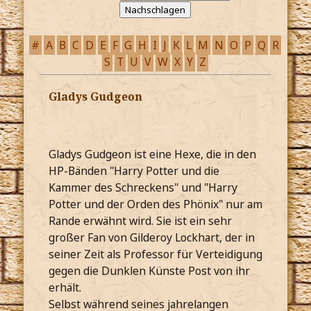
#
A
B
C
D
E
F
G
H
I
J
K
L
M
N
O
P
Q
R
S
T
U
V
W
X
Y
Z
Gladys Gudgeon
Gladys Gudgeon ist eine Hexe, die in den
HP-Bänden "Harry Potter und die
Kammer des Schreckens" und "Harry
Potter und der Orden des Phönix" nur am
Rande erwähnt wird. Sie ist ein sehr
großer Fan von Gilderoy Lockhart, der in
seiner Zeit als Professor für Verteidigung
gegen die Dunklen Künste Post von ihr
erhält.
Selbst während seines jahrelangen