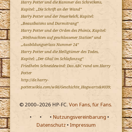
Harry Potter und die Kammer des Schreckens,
Kapitel: „Die Schrift an der Wand“
Harry Potter und der Feuerkelch, Kapitel:
„Beauxbatons und Durmstrang“
Harry Potter und der Orden des Phönix, Kapitel:
„Weihnachten auf geschlossener Station“ und
„Ausbildungserlass Nummer 24“
Harry Potter und die Heiligtümer des Todes,
Kapitel: „Der Ghul im Schlafanzug“
Friedhelm Schneidewind: Das ABC rund um Harry
Potter
http://de.harry-
potter.wikia.com/wiki/Geschichte_Hogwarts&#039;
© 2000–
2026
HP-FC.
Von Fans, für Fans.
•
•
•
Nutzungsvereinbarung
•
Datenschutz
•
Impressum