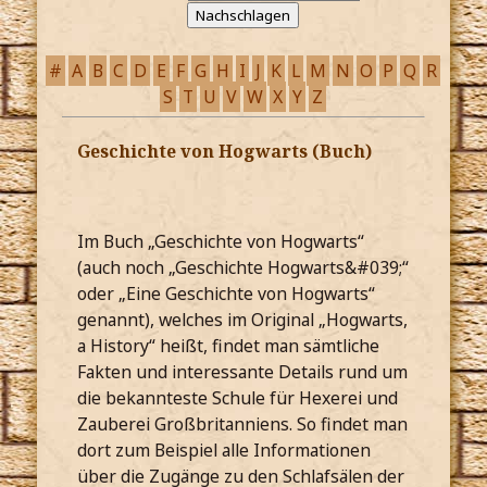
#
A
B
C
D
E
F
G
H
I
J
K
L
M
N
O
P
Q
R
S
T
U
V
W
X
Y
Z
Geschichte von Hogwarts (Buch)
Im Buch „Geschichte von Hogwarts“
(auch noch „Geschichte Hogwarts&#039;“
oder „Eine Geschichte von Hogwarts“
genannt), welches im Original „Hogwarts,
a History“ heißt, findet man sämtliche
Fakten und interessante Details rund um
die bekannteste Schule für Hexerei und
Zauberei Großbritanniens. So findet man
dort zum Beispiel alle Informationen
über die Zugänge zu den Schlafsälen der