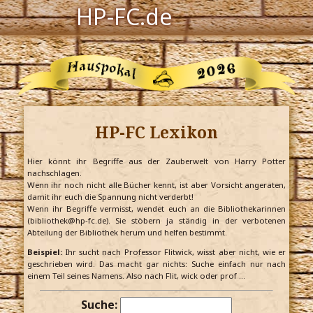
HP-FC.de
Navigation
Harry Potter
Der HP-FC
HP-FC Lexikon
Hogwarts
Zauberwelt
Hier könnt ihr Begriffe aus der Zauberwelt von Harry Potter
nachschlagen.
Wenn ihr noch nicht alle Bücher kennt, ist aber Vorsicht angeraten,
Willkommen
damit ihr euch die Spannung nicht verderbt!
Wenn ihr Begriffe vermisst, wendet euch an die Bibliothekarinnen
(bibliothek@hp-fc.de). Sie stöbern ja ständig in der verbotenen
Abteilung der Bibliothek herum und helfen bestimmt.
Jetzt Fanclub-Mitglied werden!
Beispiel:
Ihr sucht nach Professor Flitwick, wisst aber nicht, wie er
geschrieben wird. Das macht gar nichts: Suche einfach nur nach
einem Teil seines Namens. Also nach Flit, wick oder prof …
Suche: