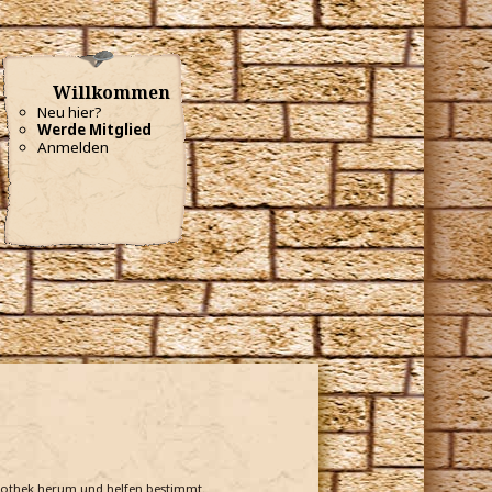
Willkommen
Neu hier?
Werde Mitglied
Anmelden
bliothek herum und helfen bestimmt.