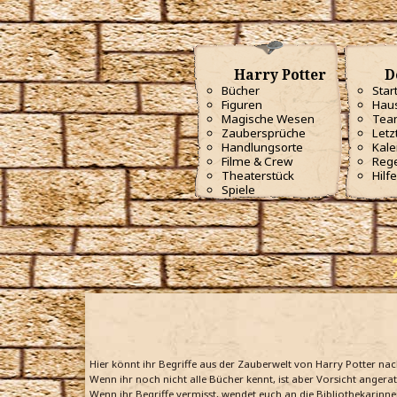
Harry Potter
D
Bücher
Star
Figuren
Haus
Magische Wesen
Tea
Zaubersprüche
Letz
Handlungsorte
Kale
Filme & Crew
Reg
Theaterstück
Hilfe
Spiele
Hier könnt ihr Begriffe aus der Zauberwelt von Harry Potter na
Wenn ihr noch nicht alle Bücher kennt, ist aber Vorsicht angera
Wenn ihr Begriffe vermisst, wendet euch an die Bibliothekarinne