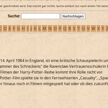
e er geschrieben wird. Das macht gar nichts: Suche einfach nur nach einem Teil sein
Suche:
C
D
E
F
G
H
I
J
K
L
M
N
O
P
Q
R
S
T
U
V
W
X
Y
. April 1984 in England, ist eine britische Schauspielerin un
 Kammer des Schreckens" die Ravenclaw-Vertrauensschülerin
 Filmen der Harry-Potter-Reihe kommt ihre Rolle nicht vor.
Potter-Film spielte sie in den Fernsehserien „Casualty“, „Spa
er hinaus noch in Filmen mitgespielt hat oder ob dies zukünftig