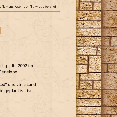
es Namens. Also nach Flit, wick oder prof …
Z
d spielte 2002 im
 Penelope
ced“ und „In a Land
 geplant ist, ist