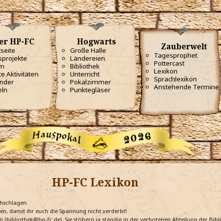
er HP-FC
Hogwarts
Zauberwelt
tseite
Große Halle
Tagesprophet
projekte
Ländereien
Pottercast
m
Bibliothek
Lexikon
te Aktivitäten
Unterricht
Sprachlexikon
nder
Pokalzimmer
Anstehende Termine
eln
Punktegläser
HP-FC Lexikon
chschlagen.
ten, damit ihr euch die Spannung nicht verderbt!
n (bibliothek@hp-fc.de). Sie stöbern ja ständig in der verbotenen Abteilung der Bi