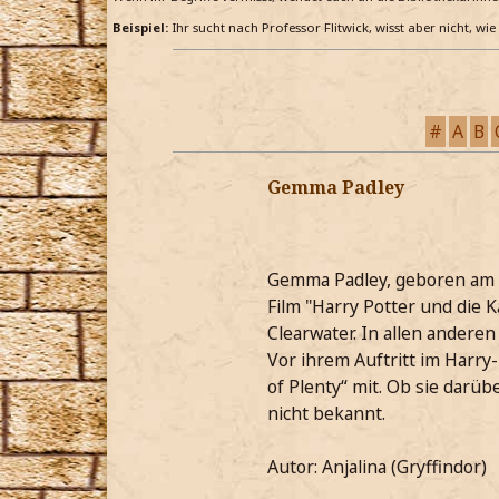
Beispiel:
Ihr sucht nach Professor Flitwick, wisst aber nicht, wi
#
A
B
Gemma Padley
Gemma Padley, geboren am 14
Film "Harry Potter und die
Clearwater. In allen anderen
Vor ihrem Auftritt im Harry-
of Plenty“ mit. Ob sie darüb
nicht bekannt.
Autor: Anjalina (Gryffindor)