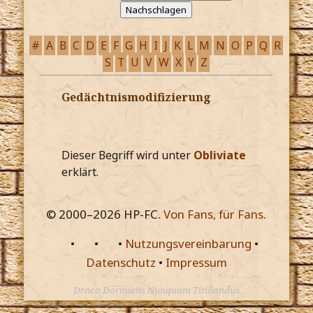
#
A
B
C
D
E
F
G
H
I
J
K
L
M
N
O
P
Q
R
S
T
U
V
W
X
Y
Z
Gedächtnismodifizierung
Dieser Begriff wird unter
Obliviate
erklärt.
© 2000–
2026
HP-FC.
Von Fans, für Fans.
•
•
•
Nutzungsvereinbarung
•
Datenschutz
•
Impressum
Draco Dormiens Nunquam Titillandus