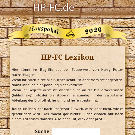
HP-FC.de
Navigation
Harry Potter
Der HP-FC
HP-FC Lexikon
Hogwarts
Zauberwelt
Hier könnt ihr Begriffe aus der Zauberwelt von Harry Potter
nachschlagen.
Wenn ihr noch nicht alle Bücher kennt, ist aber Vorsicht angeraten,
Willkommen
damit ihr euch die Spannung nicht verderbt!
Wenn ihr Begriffe vermisst, wendet euch an die Bibliothekarinnen
(bibliothek@hp-fc.de). Sie stöbern ja ständig in der verbotenen
Abteilung der Bibliothek herum und helfen bestimmt.
Jetzt Fanclub-Mitglied werden!
Beispiel:
Ihr sucht nach Professor Flitwick, wisst aber nicht, wie er
geschrieben wird. Das macht gar nichts: Suche einfach nur nach
einem Teil seines Namens. Also nach Flit, wick oder prof …
Suche: