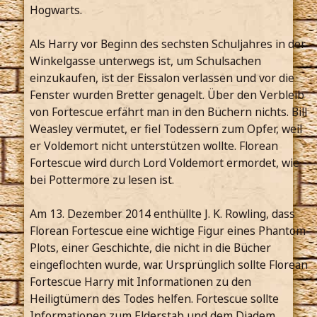
Hogwarts.
Als Harry vor Beginn des sechsten Schuljahres in der
Winkelgasse unterwegs ist, um Schulsachen
einzukaufen, ist der Eissalon verlassen und vor die
Fenster wurden Bretter genagelt. Über den Verbleib
von Fortescue erfährt man in den Büchern nichts. Bill
Weasley vermutet, er fiel Todessern zum Opfer, weil
er Voldemort nicht unterstützen wollte. Florean
Fortescue wird durch Lord Voldemort ermordet, wie
bei Pottermore zu lesen ist.
Am 13. Dezember 2014 enthüllte J. K. Rowling, dass
Florean Fortescue eine wichtige Figur eines Phantom-
Plots, einer Geschichte, die nicht in die Bücher
eingeflochten wurde, war. Ursprünglich sollte Florean
Fortescue Harry mit Informationen zu den
Heiligtümern des Todes helfen. Fortescue sollte
Informationen zum Elderstab und dem Diadem