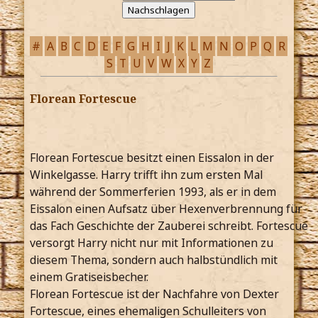
#
A
B
C
D
E
F
G
H
I
J
K
L
M
N
O
P
Q
R
S
T
U
V
W
X
Y
Z
Florean Fortescue
Florean Fortescue besitzt einen Eissalon in der
Winkelgasse. Harry trifft ihn zum ersten Mal
während der Sommerferien 1993, als er in dem
Eissalon einen Aufsatz über Hexenverbrennung für
das Fach Geschichte der Zauberei schreibt. Fortescue
versorgt Harry nicht nur mit Informationen zu
diesem Thema, sondern auch halbstündlich mit
einem Gratiseisbecher.
Florean Fortescue ist der Nachfahre von Dexter
Fortescue, eines ehemaligen Schulleiters von