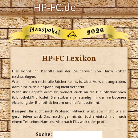
HP-FC.de
Navigation
Harry Potter
Der HP-FC
HP-FC Lexikon
Hogwarts
Zauberwelt
Hier könnt ihr Begriffe aus der Zauberwelt von Harry Potter
nachschlagen.
Wenn ihr noch nicht alle Bücher kennt, ist aber Vorsicht angeraten,
Willkommen
damit ihr euch die Spannung nicht verderbt!
Wenn ihr Begriffe vermisst, wendet euch an die Bibliothekarinnen
(bibliothek@hp-fc.de). Sie stöbern ja ständig in der verbotenen
Abteilung der Bibliothek herum und helfen bestimmt.
Jetzt Fanclub-Mitglied werden!
Beispiel:
Ihr sucht nach Professor Flitwick, wisst aber nicht, wie er
geschrieben wird. Das macht gar nichts: Suche einfach nur nach
einem Teil seines Namens. Also nach Flit, wick oder prof …
Suche: