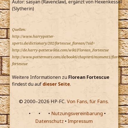
Autor: sasyan (Ravenclaw), ergänzt von Hexenkessel
(Slytherin)
Quellen:
http://www.harrypotter-
xperts.de/dictionary/202/fortescue_florean/?sid=
http://de.harry-potter.wikia.com/wiki/Florean_Fortescue
http://www.pottermore.com/de/book6/chapter6/moment1/florean-
fortescue
Weitere Informationen zu
Florean Fortescue
findest du auf
dieser Seite
.
© 2000–
2026
HP-FC.
Von Fans, für Fans.
•
•
•
Nutzungsvereinbarung
•
Datenschutz
•
Impressum