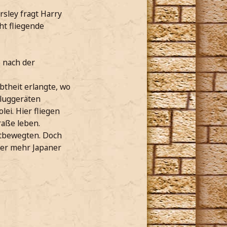
sley fragt Harry
ht fliegende
 nach der
btheit erlangte, wo
Fluggeräten
ei. Hier fliegen
raße leben.
rtbewegten. Doch
mer mehr Japaner