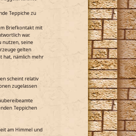
ende Teppiche zu
im Briefkontakt mit
twortlich war.
u nutzen, seine
hrzeuge gelten
t hat, nämlich mehr
 scheint relativ
sonen zugelassen
Zaubereibeamte
genden Teppichen
gkeit am Himmel und