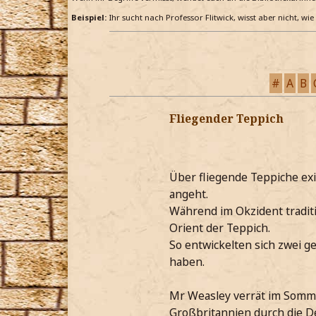
Beispiel:
Ihr sucht nach Professor Flitwick, wisst aber nicht, wi
#
A
B
Fliegender Teppich
Über fliegende Teppiche exi
angeht.
Während im Okzident traditi
Orient der Teppich.
So entwickelten sich zwei g
haben.
Mr Weasley verrät im Sommer
Großbritannien durch die D