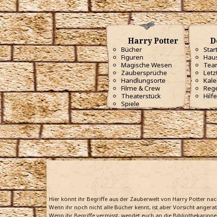
Harry Potter
D
Bücher
Star
Figuren
Haus
Magische Wesen
Tea
Zaubersprüche
Letz
Handlungsorte
Kale
Filme & Crew
Reg
Theaterstück
Hilfe
Spiele
Hier könnt ihr Begriffe aus der Zauberwelt von Harry Potter na
Wenn ihr noch nicht alle Bücher kennt, ist aber Vorsicht angera
Wenn ihr Begriffe vermisst, wendet euch an die Bibliothekarinne