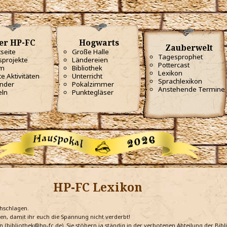
er HP-FC
Hogwarts
Zauberwelt
tseite
Große Halle
Tagesprophet
projekte
Ländereien
Pottercast
m
Bibliothek
Lexikon
te Aktivitäten
Unterricht
Sprachlexikon
nder
Pokalzimmer
Anstehende Termine
eln
Punktegläser
HP-FC Lexikon
chschlagen.
ten, damit ihr euch die Spannung nicht verderbt!
n (bibliothek@hp-fc.de). Sie stöbern ja ständig in der verbotenen Abteilung der Bi