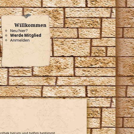
Willkommen
Neu hier?
Werde Mitglied
Anmelden
bliothek herum und helfen bestimmt.