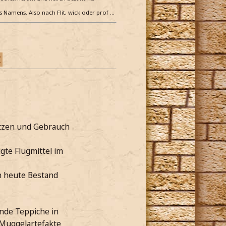
es Namens. Also nach Flit, wick oder prof …
Z
utzen und Gebrauch
gte Flugmittel im
h heute Bestand
nde Teppiche in
 Muggelartefakte