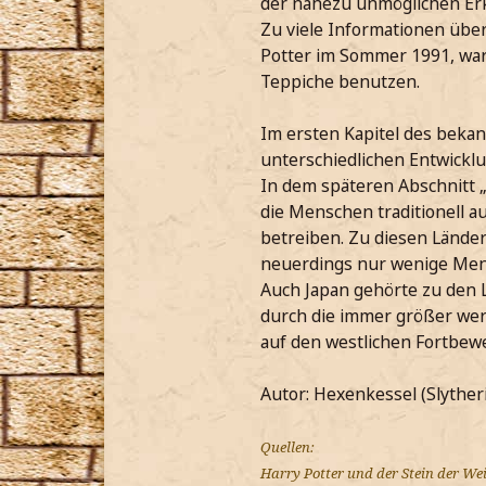
der nahezu unmöglichen Er
Zu viele Informationen über
Potter im Sommer 1991, war
Teppiche benutzen.
Im ersten Kapitel des bekan
unterschiedlichen Entwicklu
In dem späteren Abschnitt „A
die Menschen traditionell a
betreiben. Zu diesen Länder
neuerdings nur wenige Mens
Auch Japan gehörte zu den L
durch die immer größer werd
auf den westlichen Fortbew
Autor: Hexenkessel (Slyther
Quellen:
Harry Potter und der Stein der Weis