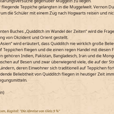
klärungsversuche gegenüber Muggeln zu liegen.
 fliegende Teppiche gelangten in die Muggelwelt. Vernon Dur
um die Schüler mit einem Zug nach Hogwarts reisen und nic
nten Buches „Quidditch im Wandel der Zeiten“ wird die Frage
ng von Okzident und Orient gestellt.
sien“ wird erläutert, dass Quidditch nie wirklich große Belie
uf Teppichen fliegen und die einen regen Handel mit diesen 
n gehören Indien, Pakistan, Bangladesch, Iran und die Mongol
chen auf Besen und zwar überwiegend viele, die auf der St
ändern, deren Einwohner sich traditionell auf Teppichen fo
ende Beliebtheit von Quidditch fliegen in heutiger Zeit im
egungsmitteln.
in)
en, Kapitel: "Die Abreise von Gleis 9 ¾"