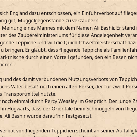
sich England dazu entschlossen, ein Einfuhrverbot auf flieg
örig gilt, Muggelgegenstände zu verzaubern.
e Meinung eines Mannes mit dem Namen Ali Bashir. Er stand 
iter des Zaubereiministeriums für diese Angelegenheit veran
liegende Teppiche und will die Quidditchweltmeisterschaft daz
 bringen. Er glaubt, dass fliegende Teppiche als Familienfa
rktnische durch einen Vorteil gefunden, den ein Besen nich
ieren.
g und des damit verbundenen Nutzungsverbots von Teppichen
uchs Vater besaß noch einen alten Perser, der für zwölf Per
s Transportmittel nutzte.
ir noch einmal durch Percy Weasley im Gespräch. Der junge 
l in Hogwarts, dass der Orientale beim Schmuggeln von flie
. Ali Bashir wurde daraufhin festgesetzt.
verbot von fliegenden Teppichen scheint an seiner Auffälli