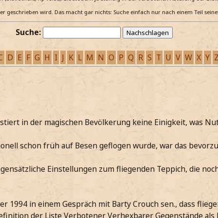
e er geschrieben wird. Das macht gar nichts: Suche einfach nur nach einem Teil sein
Suche:
C
D
E
F
G
H
I
J
K
L
M
N
O
P
Q
R
S
T
U
V
W
X
Y
stiert in der magischen Bevölkerung keine Einigkeit, was N
onell schon früh auf Besen geflogen wurde, war das bevorzu
egensätzliche Einstellungen zum fliegenden Teppich, die noc
 1994 in einem Gespräch mit Barty Crouch sen., dass fliege
efinition der Liste Verbotener Verhexbarer Gegenstände als