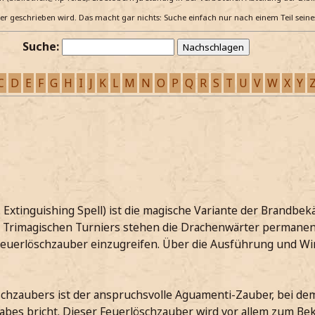
e er geschrieben wird. Das macht gar nichts: Suche einfach nur nach einem Teil sein
Suche:
C
D
E
F
G
H
I
J
K
L
M
N
O
P
Q
R
S
T
U
V
W
X
Y
 Extinguishing Spell) ist die magische Variante der Brandb
Trimagischen Turniers stehen die Drachenwärter permanent
 Feuerlöschzauber einzugreifen. Über die Ausführung und W
schzaubers ist der anspruchsvolle Aguamenti-Zauber, bei de
tabes bricht. Dieser Feuerlöschzauber wird vor allem zum B