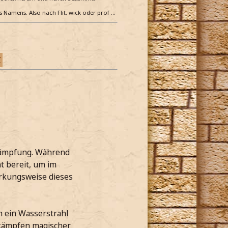
es Namens. Also nach Flit, wick oder prof …
Z
ekämpfung. Während
 bereit, um im
irkungsweise dieses
m ein Wasserstrahl
ekämpfen magischer