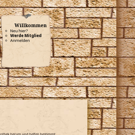
Willkommen
Neu hier?
Werde Mitglied
Anmelden
bliothek herum und helfen bestimmt.