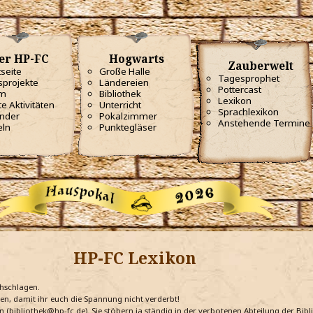
er HP-FC
Hogwarts
Zauberwelt
tseite
Große Halle
Tagesprophet
projekte
Ländereien
Pottercast
m
Bibliothek
Lexikon
te Aktivitäten
Unterricht
Sprachlexikon
nder
Pokalzimmer
Anstehende Termine
eln
Punktegläser
HP-FC Lexikon
chschlagen.
ten, damit ihr euch die Spannung nicht verderbt!
n (bibliothek@hp-fc.de). Sie stöbern ja ständig in der verbotenen Abteilung der Bi