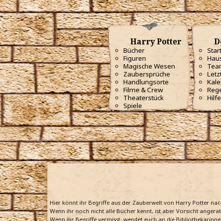
Harry Potter
D
Bücher
Star
Figuren
Haus
Magische Wesen
Tea
Zaubersprüche
Letz
Handlungsorte
Kale
Filme & Crew
Reg
Theaterstück
Hilfe
Spiele
Hier könnt ihr Begriffe aus der Zauberwelt von Harry Potter na
Wenn ihr noch nicht alle Bücher kennt, ist aber Vorsicht angera
Wenn ihr Begriffe vermisst, wendet euch an die Bibliothekarinne