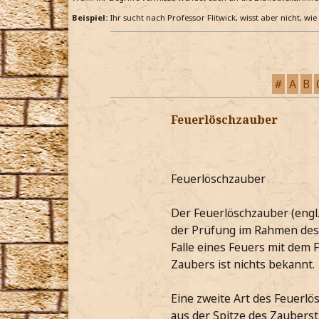
Beispiel:
Ihr sucht nach Professor Flitwick, wisst aber nicht, wi
#
A
B
Feuerlöschzauber
Feuerlöschzauber
Der Feuerlöschzauber (engl.
der Prüfung im Rahmen des 
Falle eines Feuers mit dem
Zaubers ist nichts bekannt.
Eine zweite Art des Feuerlö
aus der Spitze des Zaubers