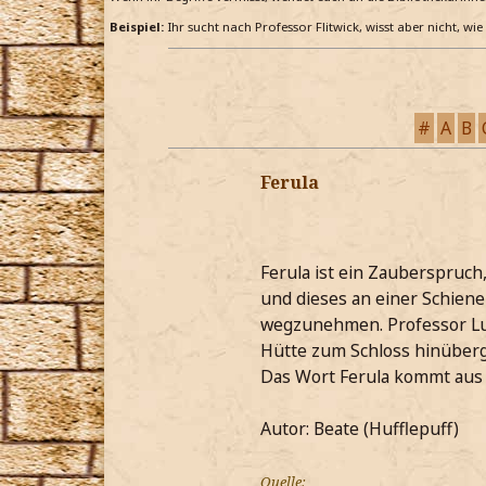
Beispiel:
Ihr sucht nach Professor Flitwick, wisst aber nicht, wi
#
A
B
Ferula
Ferula ist ein Zauberspruch,
und dieses an einer Schiene
wegzunehmen. Professor Lup
Hütte zum Schloss hinüber
Das Wort Ferula kommt aus 
Autor: Beate (Hufflepuff)
Quelle: