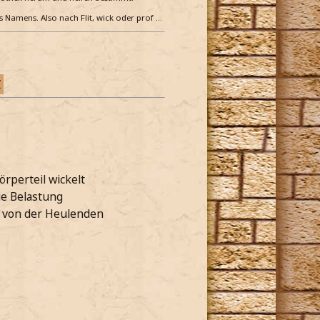
es Namens. Also nach Flit, wick oder prof …
Z
örperteil wickelt
ie Belastung
r von der Heulenden