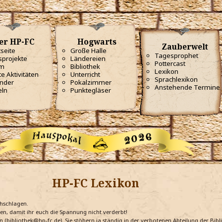
er HP-FC
Hogwarts
Zauberwelt
tseite
Große Halle
Tagesprophet
projekte
Ländereien
Pottercast
m
Bibliothek
Lexikon
te Aktivitäten
Unterricht
Sprachlexikon
nder
Pokalzimmer
Anstehende Termine
eln
Punktegläser
HP-FC Lexikon
chschlagen.
ten, damit ihr euch die Spannung nicht verderbt!
n (bibliothek@hp-fc.de). Sie stöbern ja ständig in der verbotenen Abteilung der Bi