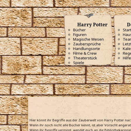
Harry Potter
D
Bücher
Star
Figuren
Haus
Magische Wesen
Tea
Zaubersprüche
Letz
Handlungsorte
Kale
Filme & Crew
Reg
Theaterstück
Hilfe
Spiele
Hier könnt ihr Begriffe aus der Zauberwelt von Harry Potter na
Wenn ihr noch nicht alle Bücher kennt, ist aber Vorsicht angera
Wenn ihr Begriffe vermisst, wendet euch an die Bibliothekarinne