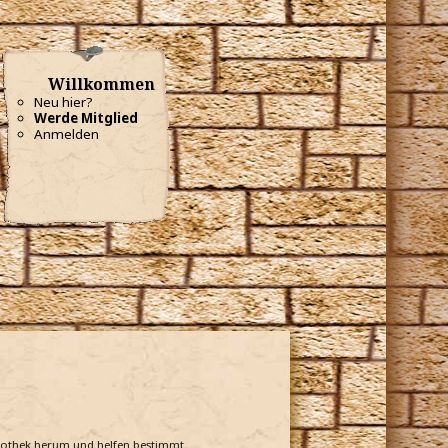
Willkommen
Neu hier?
Werde Mitglied
Anmelden
bliothek herum und helfen bestimmt.