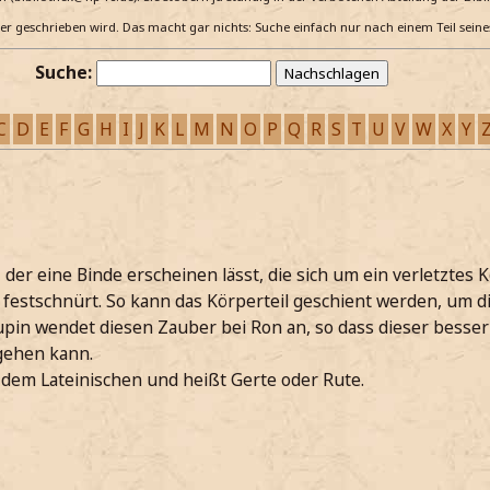
e er geschrieben wird. Das macht gar nichts: Suche einfach nur nach einem Teil sein
Suche:
C
D
E
F
G
H
I
J
K
L
M
N
O
P
Q
R
S
T
U
V
W
X
Y
 der eine Binde erscheinen lässt, die sich um ein verletztes K
 festschnürt. So kann das Körperteil geschient werden, um d
in wendet diesen Zauber bei Ron an, so dass dieser besse
gehen kann.
dem Lateinischen und heißt Gerte oder Rute.