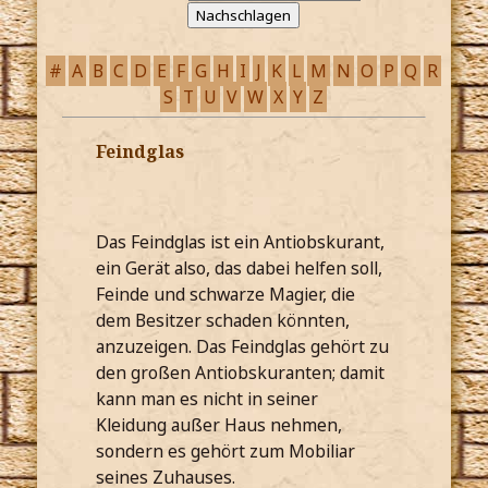
#
A
B
C
D
E
F
G
H
I
J
K
L
M
N
O
P
Q
R
S
T
U
V
W
X
Y
Z
Feindglas
Das Feindglas ist ein Antiobskurant,
ein Gerät also, das dabei helfen soll,
Feinde und schwarze Magier, die
dem Besitzer schaden könnten,
anzuzeigen. Das Feindglas gehört zu
den großen Antiobskuranten; damit
kann man es nicht in seiner
Kleidung außer Haus nehmen,
sondern es gehört zum Mobiliar
seines Zuhauses.