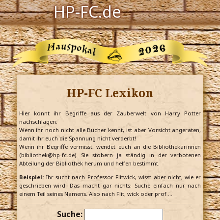
HP-FC.de
Navigation
Harry Potter
Der HP-FC
HP-FC Lexikon
Hogwarts
Zauberwelt
Hier könnt ihr Begriffe aus der Zauberwelt von Harry Potter
nachschlagen.
Wenn ihr noch nicht alle Bücher kennt, ist aber Vorsicht angeraten,
Willkommen
damit ihr euch die Spannung nicht verderbt!
Wenn ihr Begriffe vermisst, wendet euch an die Bibliothekarinnen
(bibliothek@hp-fc.de). Sie stöbern ja ständig in der verbotenen
Abteilung der Bibliothek herum und helfen bestimmt.
Jetzt Fanclub-Mitglied werden!
Beispiel:
Ihr sucht nach Professor Flitwick, wisst aber nicht, wie er
geschrieben wird. Das macht gar nichts: Suche einfach nur nach
einem Teil seines Namens. Also nach Flit, wick oder prof …
Suche: