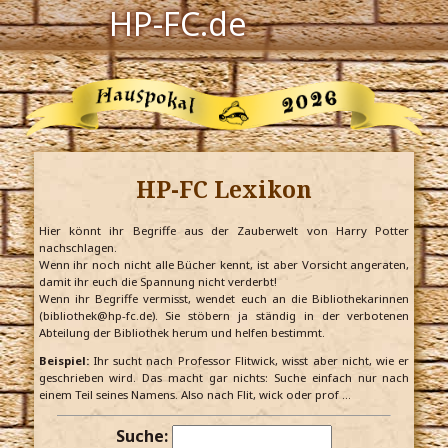
HP-FC.de
Navigation
Harry Potter
Der HP-FC
HP-FC Lexikon
Hogwarts
Zauberwelt
Hier könnt ihr Begriffe aus der Zauberwelt von Harry Potter
nachschlagen.
Wenn ihr noch nicht alle Bücher kennt, ist aber Vorsicht angeraten,
Willkommen
damit ihr euch die Spannung nicht verderbt!
Wenn ihr Begriffe vermisst, wendet euch an die Bibliothekarinnen
(bibliothek@hp-fc.de). Sie stöbern ja ständig in der verbotenen
Abteilung der Bibliothek herum und helfen bestimmt.
Jetzt Fanclub-Mitglied werden!
Beispiel:
Ihr sucht nach Professor Flitwick, wisst aber nicht, wie er
geschrieben wird. Das macht gar nichts: Suche einfach nur nach
einem Teil seines Namens. Also nach Flit, wick oder prof …
Suche: