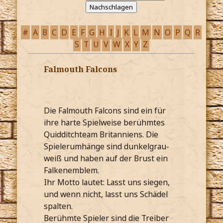
#
A
B
C
D
E
F
G
H
I
J
K
L
M
N
O
P
Q
R
S
T
U
V
W
X
Y
Z
Falmouth Falcons
Die Falmouth Falcons sind ein für
ihre harte Spielweise berühmtes
Quidditchteam Britanniens. Die
Spielerumhänge sind dunkelgrau-
weiß und haben auf der Brust ein
Falkenemblem.
Ihr Motto lautet: Lasst uns siegen,
und wenn nicht, lasst uns Schädel
spalten.
Berühmte Spieler sind die Treiber