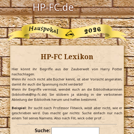
HP-FC.de
Navigation
Harry Potter
Der HP-FC
HP-FC Lexikon
Hogwarts
Zauberwelt
Hier könnt ihr Begriffe aus der Zauberwelt von Harry Potter
nachschlagen.
Wenn ihr noch nicht alle Bücher kennt, ist aber Vorsicht angeraten,
Willkommen
damit ihr euch die Spannung nicht verderbt!
Wenn ihr Begriffe vermisst, wendet euch an die Bibliothekarinnen
(bibliothek@hp-fc.de). Sie stöbern ja ständig in der verbotenen
Abteilung der Bibliothek herum und helfen bestimmt.
Jetzt Fanclub-Mitglied werden!
Beispiel:
Ihr sucht nach Professor Flitwick, wisst aber nicht, wie er
geschrieben wird. Das macht gar nichts: Suche einfach nur nach
einem Teil seines Namens. Also nach Flit, wick oder prof …
Suche: