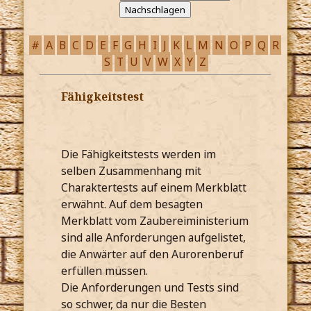
#
A
B
C
D
E
F
G
H
I
J
K
L
M
N
O
P
Q
R
S
T
U
V
W
X
Y
Z
Fähigkeitstest
Die Fähigkeitstests werden im
selben Zusammenhang mit
Charaktertests auf einem Merkblatt
erwähnt. Auf dem besagten
Merkblatt vom Zaubereiministerium
sind alle Anforderungen aufgelistet,
die Anwärter auf den Aurorenberuf
erfüllen müssen.
Die Anforderungen und Tests sind
so schwer, da nur die Besten