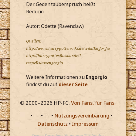
Der Gegenzauberspruch heißt
Reducio.
Autor: Odette (Ravenclaw)
Quellen:
http://www.harrypotterwiki.de/wiki/Engorgio
http://harrypotter.fassbar.de/?
t=spells&s=engorgio
Weitere Informationen zu
Engorgio
findest du auf
dieser Seite
.
© 2000–
2026
HP-FC.
Von Fans, für Fans.
•
•
•
Nutzungsvereinbarung
•
Datenschutz
•
Impressum
Draco Dormiens Nunquam Titillandus