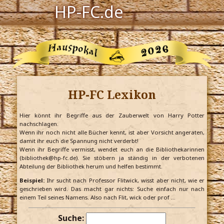
HP-FC.de
Navigation
Harry Potter
Der HP-FC
HP-FC Lexikon
Hogwarts
Zauberwelt
Hier könnt ihr Begriffe aus der Zauberwelt von Harry Potter
nachschlagen.
Wenn ihr noch nicht alle Bücher kennt, ist aber Vorsicht angeraten,
Willkommen
damit ihr euch die Spannung nicht verderbt!
Wenn ihr Begriffe vermisst, wendet euch an die Bibliothekarinnen
(bibliothek@hp-fc.de). Sie stöbern ja ständig in der verbotenen
Abteilung der Bibliothek herum und helfen bestimmt.
Jetzt Fanclub-Mitglied werden!
Beispiel:
Ihr sucht nach Professor Flitwick, wisst aber nicht, wie er
geschrieben wird. Das macht gar nichts: Suche einfach nur nach
einem Teil seines Namens. Also nach Flit, wick oder prof …
Suche: