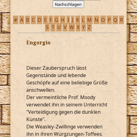
#
A
B
C
D
E
F
G
H
I
J
K
L
M
N
O
P
Q
R
S
T
U
V
W
X
Y
Z
Engorgio
Dieser Zauberspruch lässt
Gegenstände und lebende
Geschöpfe auf eine beliebige Größe
anschwellen.
Der vermeintliche Prof. Moody
verwendet ihn in seinem Unterricht
"Verteidigung gegen die dunklen
Künste".
Die Weasley-Zwillinge verwenden
ihn in ihren Würgzungen-Toffees.