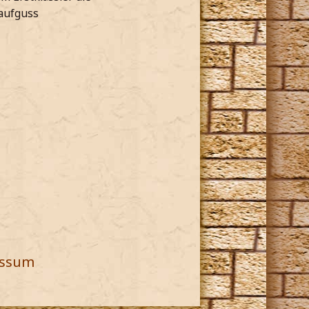
taufguss
essum