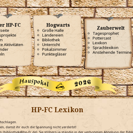
er HP-FC
Hogwarts
Zauberwelt
tseite
Große Halle
Tagesprophet
projekte
Ländereien
Pottercast
m
Bibliothek
Lexikon
te Aktivitäten
Unterricht
Sprachlexikon
nder
Pokalzimmer
Anstehende Termine
eln
Punktegläser
HP-FC Lexikon
chschlagen.
ten, damit ihr euch die Spannung nicht verderbt!
n (bibliothek@hp-fc.de). Sie stöbern ja ständig in der verbotenen Abteilung der Bi