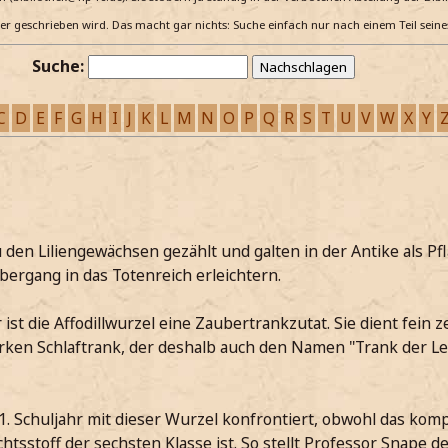
e er geschrieben wird. Das macht gar nichts: Suche einfach nur nach einem Teil sein
Suche:
C
D
E
F
G
H
I
J
K
L
M
N
O
P
Q
R
S
T
U
V
W
X
Y
 den Liliengewächsen gezählt und galten in der Antike als Pf
bergang in das Totenreich erleichtern.
ist die Affodillwurzel eine Zaubertrankzutat. Sie dient fein ze
arken Schlaftrank, der deshalb auch den Namen "Trank der 
1. Schuljahr mit dieser Wurzel konfrontiert, obwohl das komp
tsstoff der sechsten Klasse ist. So stellt Professor Snape de