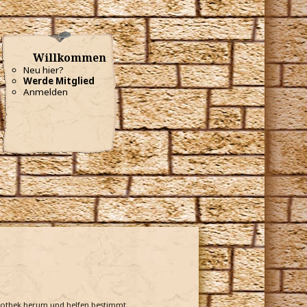
Willkommen
Neu hier?
Werde Mitglied
Anmelden
bliothek herum und helfen bestimmt.