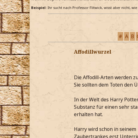
Beispiel:
Ihr sucht nach Professor Flitwick, wisst aber nicht, wi
#
A
B
Affodillwurzel
Die Affodill-Arten werden zu
Sie sollten dem Toten den Ü
In der Welt des Harry Potter 
Substanz für einen sehr st
erhalten hat.
Harry wird schon in seinem 
Zaubertrankes erst Unterrich