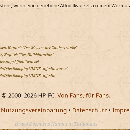
ntsteht, wenn eine geriebene Affodillwurzel zu einem Wermu
sen, Kapitel: "Der Meister der Zaubertränke"
z, Kapitel: "Der Halbblutprinz"
dex.php/Affodillwurzel
HaD/lexikon.php?ILINK=affodillwurzel
HaD/lexikon.php?ILINK=affodill
© 2000–
2026
HP-FC.
Von Fans, für Fans.
•
Nutzungsvereinbarung
•
Datenschutz
•
Impr
Draco Dormiens Nunquam Titillandus