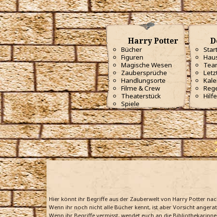
Harry Potter
D
Bücher
Star
Figuren
Haus
Magische Wesen
Tea
Zaubersprüche
Letz
Handlungsorte
Kale
Filme & Crew
Reg
Theaterstück
Hilfe
Spiele
Hier könnt ihr Begriffe aus der Zauberwelt von Harry Potter na
Wenn ihr noch nicht alle Bücher kennt, ist aber Vorsicht angera
Wenn ihr Begriffe vermisst, wendet euch an die Bibliothekarinne