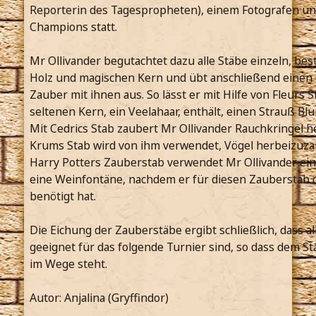
Reporterin des Tagespropheten), einem Fotografen un
Champions statt.
Mr Ollivander begutachtet dazu alle Stäbe einzeln, be
Holz und magischen Kern und übt anschließend einen 
Zauber mit ihnen aus. So lässt er mit Hilfe von Fleurs S
seltenen Kern, ein Veelahaar, enthält, einen Strauß B
Mit Cedrics Stab zaubert Mr Ollivander Rauchkringel h
Krums Stab wird von ihm verwendet, Vögel herbeizuza
Harry Potters Zauberstab verwendet Mr Ollivander ei
eine Weinfontäne, nachdem er für diesen Zauberstab d
benötigt hat.
Die Eichung der Zauberstäbe ergibt schließlich, dass al
geeignet für das folgende Turnier sind, so dass dem St
im Wege steht.
Autor: Anjalina (Gryffindor)