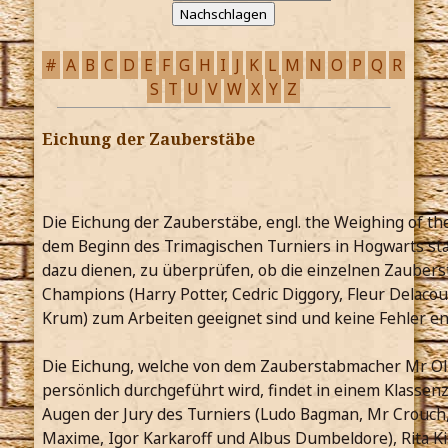
#
A
B
C
D
E
F
G
H
I
J
K
L
M
N
O
P
Q
R
S
T
U
V
W
X
Y
Z
Eichung der Zauberstäbe
Die Eichung der Zauberstäbe, engl. the Weighing of th
dem Beginn des Trimagischen Turniers in Hogwarts stat
dazu dienen, zu überprüfen, ob die einzelnen Zauberst
Champions (Harry Potter, Cedric Diggory, Fleur Delacou
Krum) zum Arbeiten geeignet sind und keine Fehler en
Die Eichung, welche von dem Zauberstabmacher Mr Ol
persönlich durchgeführt wird, findet in einem Klasse
Augen der Jury des Turniers (Ludo Bagman, Mr Crouch
Maxime, Igor Karkaroff und Albus Dumbeldore), Rita 