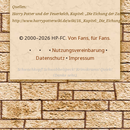
Quellen:
Harry Potter und der Feuerkelch, Kapitel: „Die Eichung der Zaubers
http://www.harrypotterwiki.de/wiki/18._Kapitel:_Die_Eichung_d
© 2000–
2026
HP-FC.
Von Fans, für Fans.
•
•
•
Nutzungsvereinbarung
•
Datenschutz
•
Impressum
Schwachkopf! Schwabbelspeck! Krimskrams! Quiek!
(Danke sehr.)