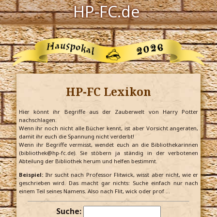
HP-FC.de
Navigation
Harry Potter
Der HP-FC
HP-FC Lexikon
Hogwarts
Zauberwelt
Hier könnt ihr Begriffe aus der Zauberwelt von Harry Potter
nachschlagen.
Wenn ihr noch nicht alle Bücher kennt, ist aber Vorsicht angeraten,
Willkommen
damit ihr euch die Spannung nicht verderbt!
Wenn ihr Begriffe vermisst, wendet euch an die Bibliothekarinnen
(bibliothek@hp-fc.de). Sie stöbern ja ständig in der verbotenen
Abteilung der Bibliothek herum und helfen bestimmt.
Jetzt Fanclub-Mitglied werden!
Beispiel:
Ihr sucht nach Professor Flitwick, wisst aber nicht, wie er
geschrieben wird. Das macht gar nichts: Suche einfach nur nach
einem Teil seines Namens. Also nach Flit, wick oder prof …
Suche: