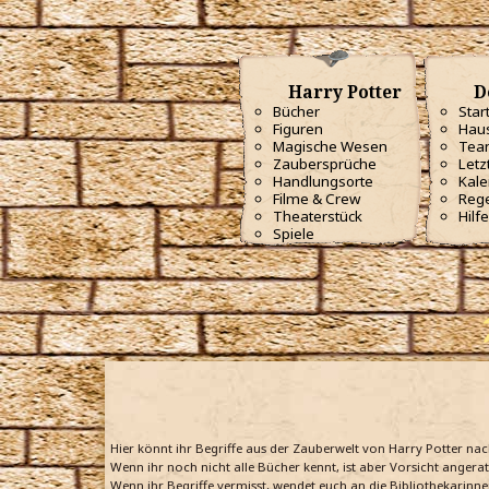
Harry Potter
D
Bücher
Star
Figuren
Haus
Magische Wesen
Tea
Zaubersprüche
Letz
Handlungsorte
Kale
Filme & Crew
Reg
Theaterstück
Hilfe
Spiele
Hier könnt ihr Begriffe aus der Zauberwelt von Harry Potter na
Wenn ihr noch nicht alle Bücher kennt, ist aber Vorsicht angera
Wenn ihr Begriffe vermisst, wendet euch an die Bibliothekarinne