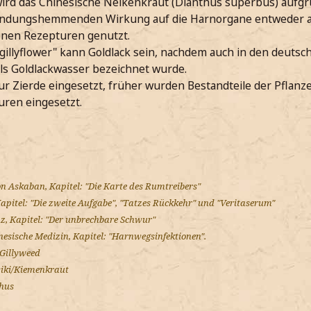
wird das Chinesische Nelkenkraut (Dianthus superbus) aufgr
ündungshemmenden Wirkung auf die Harnorgane entweder al
enen Rezepturen genutzt.
gillyflower" kann Goldlack sein, nachdem auch in den deuts
ls Goldlackwasser bezeichnet wurde.
 Zierde eingesetzt, früher wurden Bestandteile der Pflanze
uren eingesetzt.
n Askaban, Kapitel: "Die Karte des Rumtreibers"
apitel: "Die zweite Aufgabe", "Tatzes Rückkehr" und "Veritaserum"
z, Kapitel: "Der unbrechbare Schwur"
esische Medizin, Kapitel: "Harnwegsinfektionen".
/Gillyweed
wiki/Kiemenkraut
thus