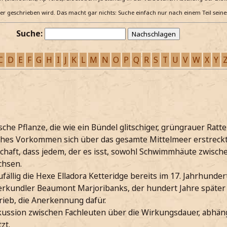
e er geschrieben wird. Das macht gar nichts: Suche einfach nur nach einem Teil sein
Suche:
C
D
E
F
G
H
I
J
K
L
M
N
O
P
Q
R
S
T
U
V
W
X
Y
sche Pflanze, die wie ein Bündel glitschiger, grüngrauer Rat
iches Vorkommen sich über das gesamte Mittelmeer erstreckt
schaft, dass jedem, der es isst, sowohl Schwimmhäute zwisc
chsen.
ällig die Hexe Elladora Ketteridge bereits im 17. Jahrhunder
kundler Beaumont Marjoribanks, der hundert Jahre später
ieb, die Anerkennung dafür.
skussion zwischen Fachleuten über die Wirkungsdauer, abhän
zt.