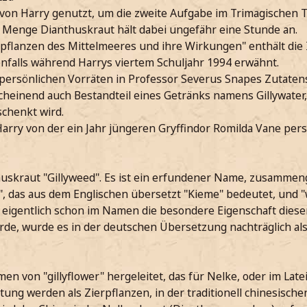
von Harry genutzt, um die zweite Aufgabe im Trimagischen T
 Menge Dianthuskraut hält dabei ungefähr eine Stunde an.
flanzen des Mittelmeeres und ihre Wirkungen" enthält die
nfalls während Harrys viertem Schuljahr 1994 erwähnt.
 persönlichen Vorräten in Professor Severus Snapes Zutaten
heinend auch Bestandteil eines Getränks namens Gillywater, 
chenkt wird.
rry von der ein Jahr jüngeren Gryffindor Romilda Vane persö
huskraut "Gillyweed". Es ist ein erfundener Name, zusammen
", das aus dem Englischen übersetzt "Kieme" bedeutet, und "
ckt eigentlich schon im Namen die besondere Eigenschaft dies
urde, wurde es in der deutschen Übersetzung nachträglich al
n von "gillyflower" hergeleitet, das für Nelke, oder im Late
tung werden als Zierpflanzen, in der traditionell chinesisch