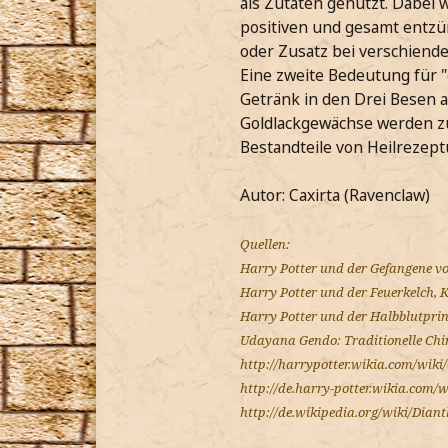
als Zutaten genutzt. Dabei 
positiven und gesamt entz
oder Zusatz bei verschiend
Eine zweite Bedeutung für "
Getränk in den Drei Besen a
Goldlackgewächse werden zur
Bestandteile von Heilrezept
Autor: Caxirta (Ravenclaw)
Quellen:
Harry Potter und der Gefangene vo
Harry Potter und der Feuerkelch, K
Harry Potter und der Halbblutprin
Udayana Gendo: Traditionelle Chin
http://harrypotter.wikia.com/wiki
http://de.harry-potter.wikia.com/
http://de.wikipedia.org/wiki/Dian