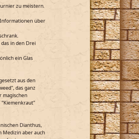
urnier zu meistern.
 Informationen über
schrank.
das in den Drei
nlich ein Glas
gesetzt aus den
weed", das ganz
er magischen
s "Kiemenkraut"
inischen Dianthus,
en Medizin aber auch