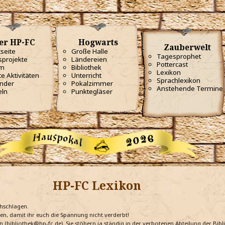
er HP-FC
Hogwarts
Zauberwelt
tseite
Große Halle
Tagesprophet
projekte
Ländereien
Pottercast
m
Bibliothek
Lexikon
te Aktivitäten
Unterricht
Sprachlexikon
nder
Pokalzimmer
Anstehende Termine
eln
Punktegläser
HP-FC Lexikon
chschlagen.
ten, damit ihr euch die Spannung nicht verderbt!
n (bibliothek@hp-fc.de). Sie stöbern ja ständig in der verbotenen Abteilung der Bi