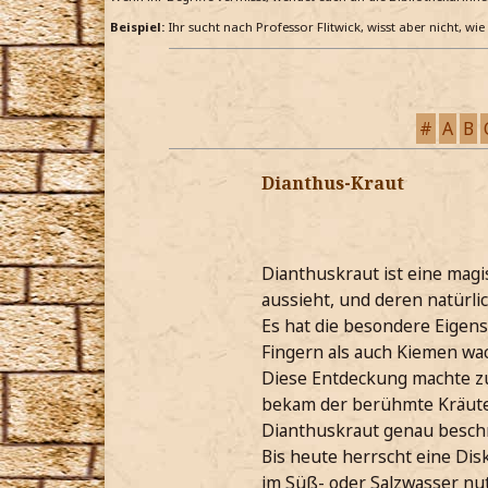
Beispiel:
Ihr sucht nach Professor Flitwick, wisst aber nicht, wi
#
A
B
Dianthus-Kraut
Dianthuskraut ist eine magi
aussieht, und deren natürl
Es hat die besondere Eigen
Fingern als auch Kiemen wa
Diese Entdeckung machte zuf
bekam der berühmte Kräuter
Dianthuskraut genau beschr
Bis heute herrscht eine Di
im Süß- oder Salzwasser nut