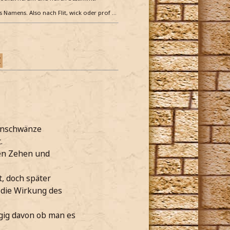
es Namens. Also nach Flit, wick oder prof …
Z
tenschwänze
.
hen Zehen und
t, doch später
 die Wirkung des
gig davon ob man es