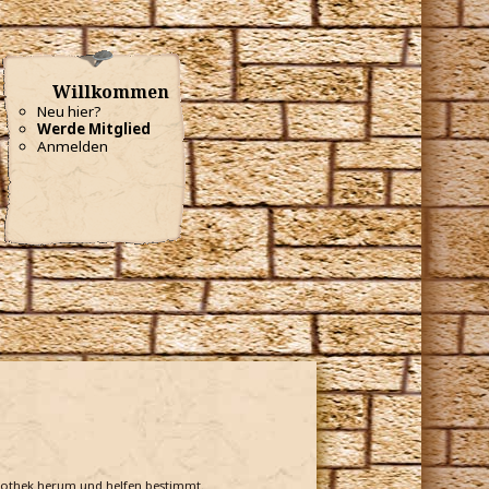
Willkommen
Neu hier?
Werde Mitglied
Anmelden
bliothek herum und helfen bestimmt.