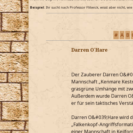
Beispiel:
Ihr sucht nach Professor Flitwick, wisst aber nicht, wi
#
A
B
Darren O´Hare
Der Zauberer Darren O&#039
Mannschaft „Kenmare Kestre
grasgrüne Umhänge mit zwei
Außerdem wurde Darren O&#
er für sein taktisches Vers
Darren O&#039;Hare wird die
„Falkenkopf-Angriffsformati
einer Mannschaft in Keilfor