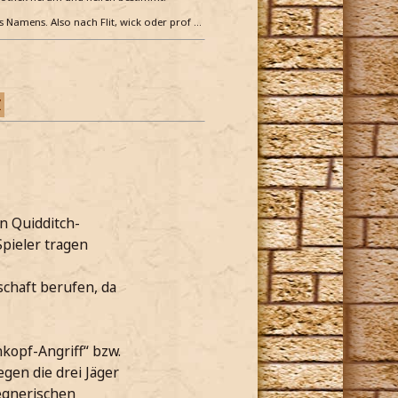
es Namens. Also nach Flit, wick oder prof …
Z
n Quidditch-
pieler tragen
chaft berufen, da
kopf-Angriff“ bzw.
gen die drei Jäger
gegnerischen