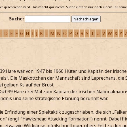
e er geschrieben wird. Das macht gar nichts: Suche einfach nur nach einem Teil sein
Suche:
C
D
E
F
G
H
I
J
K
L
M
N
O
P
Q
R
S
T
U
V
W
X
Y
;Hare war von 1947 bis 1960 Hüter und Kapitän der irische
ls“. Die Maskottchen der Mannschaft sind Leprechans, die S
 gelben Ks auf der Brust.
039;Hare drei Mal zum Kapitän der irischen Nationalmanns
tändnis und seine strategische Planung berühmt war.
 Erfindung einer Spieltaktik zugeschrieben, die sich „Falken
on“ (engl. "Hawkshead Attacking Formation") nennt. Dabei flie
m, etwa wie Wildgänse, pfeilschnell quer übers Feld zu den 