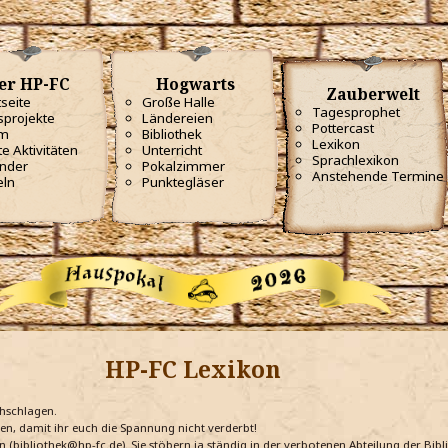
er HP-FC
Hogwarts
Zauberwelt
tseite
Große Halle
Tagesprophet
projekte
Ländereien
Pottercast
m
Bibliothek
Lexikon
te Aktivitäten
Unterricht
Sprachlexikon
nder
Pokalzimmer
Anstehende Termine
eln
Punktegläser
HP-FC Lexikon
chschlagen.
ten, damit ihr euch die Spannung nicht verderbt!
n (bibliothek@hp-fc.de). Sie stöbern ja ständig in der verbotenen Abteilung der Bi