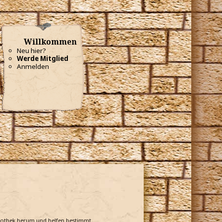
Willkommen
Neu hier?
Werde Mitglied
Anmelden
bliothek herum und helfen bestimmt.