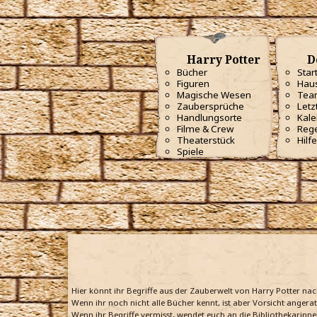
Harry Potter
D
Bücher
Star
Figuren
Haus
Magische Wesen
Tea
Zaubersprüche
Letz
Handlungsorte
Kale
Filme & Crew
Reg
Theaterstück
Hilfe
Spiele
Hier könnt ihr Begriffe aus der Zauberwelt von Harry Potter na
Wenn ihr noch nicht alle Bücher kennt, ist aber Vorsicht angera
Wenn ihr Begriffe vermisst, wendet euch an die Bibliothekarinne