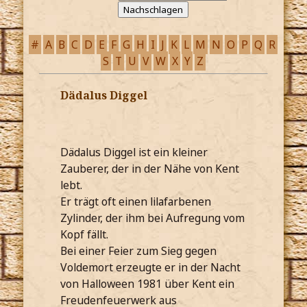
#
A
B
C
D
E
F
G
H
I
J
K
L
M
N
O
P
Q
R
S
T
U
V
W
X
Y
Z
Dädalus Diggel
Dädalus Diggel ist ein kleiner
Zauberer, der in der Nähe von Kent
lebt.
Er trägt oft einen lilafarbenen
Zylinder, der ihm bei Aufregung vom
Kopf fällt.
Bei einer Feier zum Sieg gegen
Voldemort erzeugte er in der Nacht
von Halloween 1981 über Kent ein
Freudenfeuerwerk aus