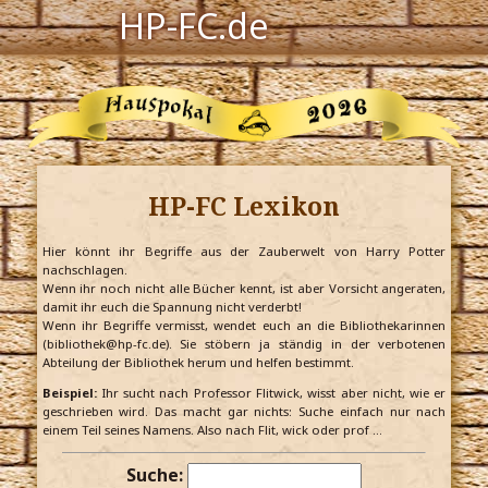
HP-FC.de
Navigation
Harry Potter
Der HP-FC
HP-FC Lexikon
Hogwarts
Zauberwelt
Hier könnt ihr Begriffe aus der Zauberwelt von Harry Potter
nachschlagen.
Wenn ihr noch nicht alle Bücher kennt, ist aber Vorsicht angeraten,
Willkommen
damit ihr euch die Spannung nicht verderbt!
Wenn ihr Begriffe vermisst, wendet euch an die Bibliothekarinnen
(bibliothek@hp-fc.de). Sie stöbern ja ständig in der verbotenen
Abteilung der Bibliothek herum und helfen bestimmt.
Jetzt Fanclub-Mitglied werden!
Beispiel:
Ihr sucht nach Professor Flitwick, wisst aber nicht, wie er
geschrieben wird. Das macht gar nichts: Suche einfach nur nach
einem Teil seines Namens. Also nach Flit, wick oder prof …
Suche: