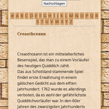
#
A
B
C
D
E
F
G
H
I
J
K
L
M
N
O
P
Q
R
S
T
U
V
W
X
Y
Z
Creaothceann
Creaothceann ist ein mittelalterliches
Besenspiel, das man zu einem Vorläufer
des heutigen Quidditch zählt.
Das aus Schottland stammende Spiel
findet erste Erwähnung in einem
gälischen Gedicht aus dem elften
Jahrhundert. 1762 wurde es allerdings
verboten, da es wohl der gefährlichste
Quidditchvorläufer war. In den 60er
Jahren des zwanzigsten Jahrhunderts