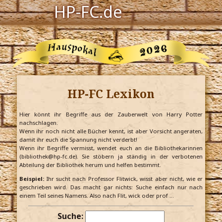
HP-FC.de
Navigation
Harry Potter
Der HP-FC
HP-FC Lexikon
Hogwarts
Zauberwelt
Hier könnt ihr Begriffe aus der Zauberwelt von Harry Potter
nachschlagen.
Wenn ihr noch nicht alle Bücher kennt, ist aber Vorsicht angeraten,
Willkommen
damit ihr euch die Spannung nicht verderbt!
Wenn ihr Begriffe vermisst, wendet euch an die Bibliothekarinnen
(bibliothek@hp-fc.de). Sie stöbern ja ständig in der verbotenen
Abteilung der Bibliothek herum und helfen bestimmt.
Jetzt Fanclub-Mitglied werden!
Beispiel:
Ihr sucht nach Professor Flitwick, wisst aber nicht, wie er
geschrieben wird. Das macht gar nichts: Suche einfach nur nach
einem Teil seines Namens. Also nach Flit, wick oder prof …
Suche: