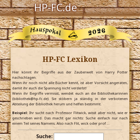
HP-FC.de
Navigation
Harry Potter
Der HP-FC
HP-FC Lexikon
Hogwarts
Zauberwelt
Hier könnt ihr Begriffe aus der Zauberwelt von Harry Potter
nachschlagen.
Wenn ihr noch nicht alle Bücher kennt, ist aber Vorsicht angeraten,
Willkommen
damit ihr euch die Spannung nicht verderbt!
Wenn ihr Begriffe vermisst, wendet euch an die Bibliothekarinnen
(bibliothek@hp-fc.de). Sie stöbern ja ständig in der verbotenen
Abteilung der Bibliothek herum und helfen bestimmt.
Jetzt Fanclub-Mitglied werden!
Beispiel:
Ihr sucht nach Professor Flitwick, wisst aber nicht, wie er
geschrieben wird. Das macht gar nichts: Suche einfach nur nach
einem Teil seines Namens. Also nach Flit, wick oder prof …
Suche: