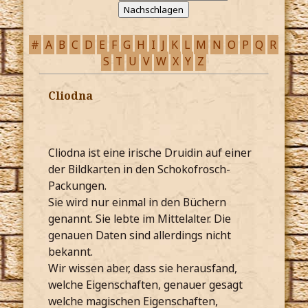
#
A
B
C
D
E
F
G
H
I
J
K
L
M
N
O
P
Q
R
S
T
U
V
W
X
Y
Z
Cliodna
Cliodna ist eine irische Druidin auf einer
der Bildkarten in den Schokofrosch-
Packungen.
Sie wird nur einmal in den Büchern
genannt. Sie lebte im Mittelalter. Die
genauen Daten sind allerdings nicht
bekannt.
Wir wissen aber, dass sie herausfand,
welche Eigenschaften, genauer gesagt
welche magischen Eigenschaften,