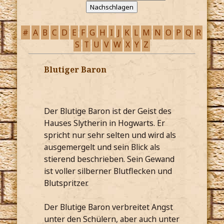
#
A
B
C
D
E
F
G
H
I
J
K
L
M
N
O
P
Q
R
S
T
U
V
W
X
Y
Z
Blutiger Baron
Der Blutige Baron ist der Geist des
Hauses Slytherin in Hogwarts. Er
spricht nur sehr selten und wird als
ausgemergelt und sein Blick als
stierend beschrieben. Sein Gewand
ist voller silberner Blutflecken und
Blutspritzer.
Der Blutige Baron verbreitet Angst
unter den Schülern, aber auch unter