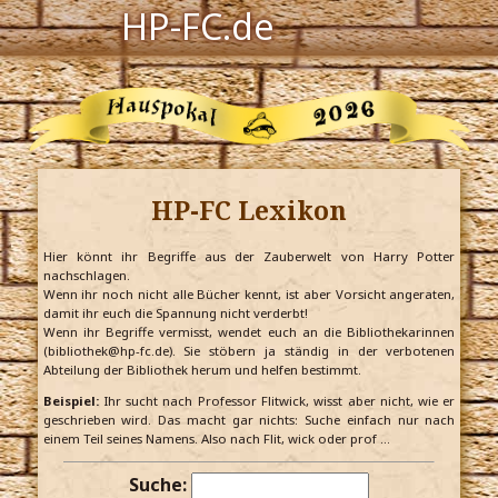
HP-FC.de
Navigation
Harry Potter
Der HP-FC
HP-FC Lexikon
Hogwarts
Zauberwelt
Hier könnt ihr Begriffe aus der Zauberwelt von Harry Potter
nachschlagen.
Wenn ihr noch nicht alle Bücher kennt, ist aber Vorsicht angeraten,
Willkommen
damit ihr euch die Spannung nicht verderbt!
Wenn ihr Begriffe vermisst, wendet euch an die Bibliothekarinnen
(bibliothek@hp-fc.de). Sie stöbern ja ständig in der verbotenen
Abteilung der Bibliothek herum und helfen bestimmt.
Jetzt Fanclub-Mitglied werden!
Beispiel:
Ihr sucht nach Professor Flitwick, wisst aber nicht, wie er
geschrieben wird. Das macht gar nichts: Suche einfach nur nach
einem Teil seines Namens. Also nach Flit, wick oder prof …
Suche: