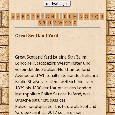
#
A
B
C
D
E
F
G
H
I
J
K
L
M
N
O
P
Q
R
S
T
U
V
W
X
Y
Z
Great Scotland Yard
Great Scotland Yard ist eine Straße im
Londoner Stadtbezirk Westminster und
verbindet die Straßen Northumberland
Avenue und Whitehall miteinander. Bekannt
ist die Straße vor allem, weil sich hier von
1829 bis 1890 der Hauptsitz des London
Metropolitan Police Service befand, was
Ursache dafür ist, dass das
Polizeihauptquartier bis heute als Scotland
Yard bekannt ist. 2017 soll in diesem