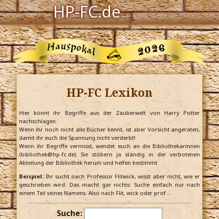
HP-FC.de
Navigation
Harry Potter
Der HP-FC
HP-FC Lexikon
Hogwarts
Zauberwelt
Hier könnt ihr Begriffe aus der Zauberwelt von Harry Potter
nachschlagen.
Wenn ihr noch nicht alle Bücher kennt, ist aber Vorsicht angeraten,
Willkommen
damit ihr euch die Spannung nicht verderbt!
Wenn ihr Begriffe vermisst, wendet euch an die Bibliothekarinnen
(bibliothek@hp-fc.de). Sie stöbern ja ständig in der verbotenen
Abteilung der Bibliothek herum und helfen bestimmt.
Jetzt Fanclub-Mitglied werden!
Beispiel:
Ihr sucht nach Professor Flitwick, wisst aber nicht, wie er
geschrieben wird. Das macht gar nichts: Suche einfach nur nach
einem Teil seines Namens. Also nach Flit, wick oder prof …
Suche: