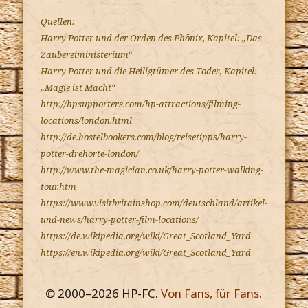
Quellen:
Harry Potter und der Orden des Phönix, Kapitel: „Das
Zaubereiministerium“
Harry Potter und die Heiligtümer des Todes, Kapitel:
„Magie ist Macht“
http://hpsupporters.com/hp-attractions/filming-
locations/london.html
http://de.hostelbookers.com/blog/reisetipps/harry-
potter-drehorte-london/
http://www.the-magician.co.uk/harry-potter-walking-
tour.htm
https://www.visitbritainshop.com/deutschland/artikel-
und-news/harry-potter-film-locations/
https://de.wikipedia.org/wiki/Great_Scotland_Yard
https://en.wikipedia.org/wiki/Great_Scotland_Yard
© 2000–
2026
HP-FC.
Von Fans, für Fans.