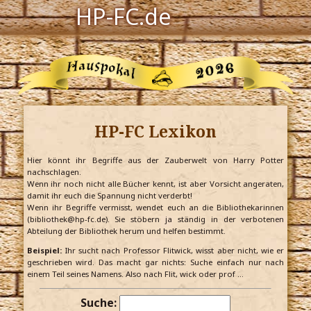
HP-FC.de
Navigation
Harry Potter
Der HP-FC
HP-FC Lexikon
Hogwarts
Zauberwelt
Hier könnt ihr Begriffe aus der Zauberwelt von Harry Potter
nachschlagen.
Wenn ihr noch nicht alle Bücher kennt, ist aber Vorsicht angeraten,
Willkommen
damit ihr euch die Spannung nicht verderbt!
Wenn ihr Begriffe vermisst, wendet euch an die Bibliothekarinnen
(bibliothek@hp-fc.de). Sie stöbern ja ständig in der verbotenen
Abteilung der Bibliothek herum und helfen bestimmt.
Jetzt Fanclub-Mitglied werden!
Beispiel:
Ihr sucht nach Professor Flitwick, wisst aber nicht, wie er
geschrieben wird. Das macht gar nichts: Suche einfach nur nach
einem Teil seines Namens. Also nach Flit, wick oder prof …
Suche: