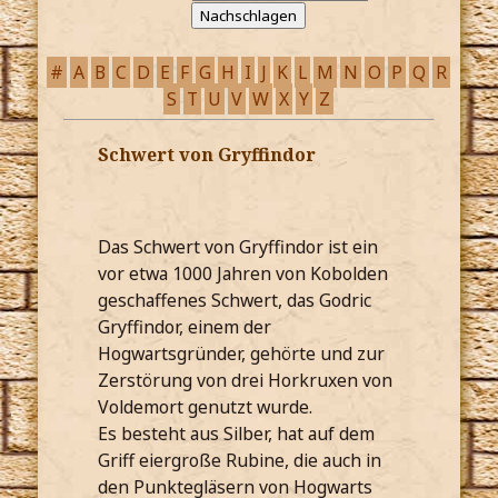
#
A
B
C
D
E
F
G
H
I
J
K
L
M
N
O
P
Q
R
S
T
U
V
W
X
Y
Z
Schwert von Gryffindor
Das Schwert von Gryffindor ist ein
vor etwa 1000 Jahren von Kobolden
geschaffenes Schwert, das Godric
Gryffindor, einem der
Hogwartsgründer, gehörte und zur
Zerstörung von drei Horkruxen von
Voldemort genutzt wurde.
Es besteht aus Silber, hat auf dem
Griff eiergroße Rubine, die auch in
den Punktegläsern von Hogwarts