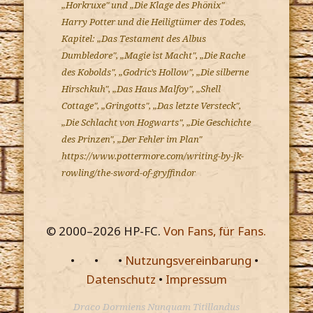
„Horkruxe" und „Die Klage des Phönix"
Harry Potter und die Heiligtümer des Todes,
Kapitel: „Das Testament des Albus
Dumbledore", „Magie ist Macht", „Die Rache
des Kobolds", „Godric’s Hollow", „Die silberne
Hirschkuh", „Das Haus Malfoy", „Shell
Cottage", „Gringotts", „Das letzte Versteck",
„Die Schlacht von Hogwarts", „Die Geschichte
des Prinzen", „Der Fehler im Plan"
https://www.pottermore.com/writing-by-jk-
rowling/the-sword-of-gryffindor
© 2000–
2026
HP-FC.
Von Fans, für Fans.
•
•
•
Nutzungsvereinbarung
•
Datenschutz
•
Impressum
Draco Dormiens Nunquam Titillandus