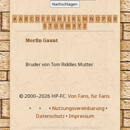
#
A
B
C
D
E
F
G
H
I
J
K
L
M
N
O
P
Q
R
S
T
U
V
W
X
Y
Z
Morfin Gaunt
Bruder von Tom Riddles Mutter.
© 2000–
2026
HP-FC.
Von Fans, für Fans.
•
•
•
Nutzungsvereinbarung
•
Datenschutz
•
Impressum
Draco Dormiens Nunquam Titillandus