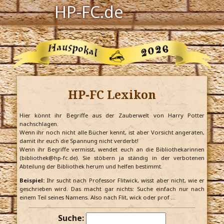
HP-FC.de
Navigation
Harry Potter
Der HP-FC
HP-FC Lexikon
Hogwarts
Zauberwelt
Hier könnt ihr Begriffe aus der Zauberwelt von Harry Potter
nachschlagen.
Wenn ihr noch nicht alle Bücher kennt, ist aber Vorsicht angeraten,
Willkommen
damit ihr euch die Spannung nicht verderbt!
Wenn ihr Begriffe vermisst, wendet euch an die Bibliothekarinnen
(bibliothek@hp-fc.de). Sie stöbern ja ständig in der verbotenen
Abteilung der Bibliothek herum und helfen bestimmt.
Jetzt Fanclub-Mitglied werden!
Beispiel:
Ihr sucht nach Professor Flitwick, wisst aber nicht, wie er
geschrieben wird. Das macht gar nichts: Suche einfach nur nach
einem Teil seines Namens. Also nach Flit, wick oder prof …
Suche: