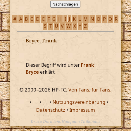
#
A
B
C
D
E
F
G
H
I
J
K
L
M
N
O
P
Q
R
S
T
U
V
W
X
Y
Z
Bryce, Frank
Dieser Begriff wird unter
Frank
Bryce
erklärt.
© 2000–
2026
HP-FC.
Von Fans, für Fans.
•
•
•
Nutzungsvereinbarung
•
Datenschutz
•
Impressum
Draco Dormiens Nunquam Titillandus