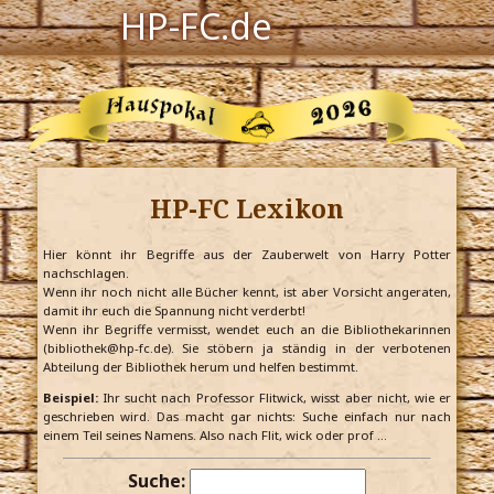
HP-FC.de
Navigation
Harry Potter
Der HP-FC
HP-FC Lexikon
Hogwarts
Zauberwelt
Hier könnt ihr Begriffe aus der Zauberwelt von Harry Potter
nachschlagen.
Wenn ihr noch nicht alle Bücher kennt, ist aber Vorsicht angeraten,
Willkommen
damit ihr euch die Spannung nicht verderbt!
Wenn ihr Begriffe vermisst, wendet euch an die Bibliothekarinnen
(bibliothek@hp-fc.de). Sie stöbern ja ständig in der verbotenen
Abteilung der Bibliothek herum und helfen bestimmt.
Jetzt Fanclub-Mitglied werden!
Beispiel:
Ihr sucht nach Professor Flitwick, wisst aber nicht, wie er
geschrieben wird. Das macht gar nichts: Suche einfach nur nach
einem Teil seines Namens. Also nach Flit, wick oder prof …
Suche: