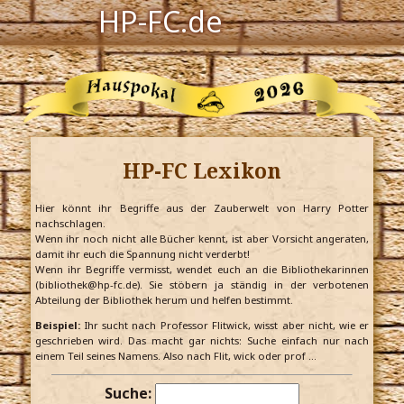
HP-FC.de
Navigation
Harry Potter
Der HP-FC
HP-FC Lexikon
Hogwarts
Zauberwelt
Hier könnt ihr Begriffe aus der Zauberwelt von Harry Potter
nachschlagen.
Wenn ihr noch nicht alle Bücher kennt, ist aber Vorsicht angeraten,
Willkommen
damit ihr euch die Spannung nicht verderbt!
Wenn ihr Begriffe vermisst, wendet euch an die Bibliothekarinnen
(bibliothek@hp-fc.de). Sie stöbern ja ständig in der verbotenen
Abteilung der Bibliothek herum und helfen bestimmt.
Jetzt Fanclub-Mitglied werden!
Beispiel:
Ihr sucht nach Professor Flitwick, wisst aber nicht, wie er
geschrieben wird. Das macht gar nichts: Suche einfach nur nach
einem Teil seines Namens. Also nach Flit, wick oder prof …
Suche: