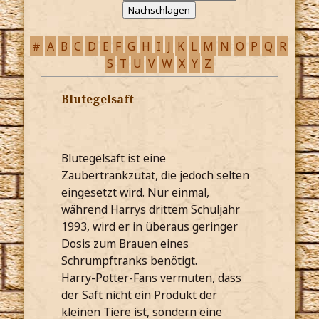
#
A
B
C
D
E
F
G
H
I
J
K
L
M
N
O
P
Q
R
S
T
U
V
W
X
Y
Z
Blutegelsaft
Blutegelsaft ist eine
Zaubertrankzutat, die jedoch selten
eingesetzt wird. Nur einmal,
während Harrys drittem Schuljahr
1993, wird er in überaus geringer
Dosis zum Brauen eines
Schrumpftranks benötigt.
Harry-Potter-Fans vermuten, dass
der Saft nicht ein Produkt der
kleinen Tiere ist, sondern eine