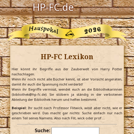
HP-FC.de
Navigation
Harry Potter
Der HP-FC
HP-FC Lexikon
Hogwarts
Zauberwelt
Hier könnt ihr Begriffe aus der Zauberwelt von Harry Potter
nachschlagen.
Wenn ihr noch nicht alle Bücher kennt, ist aber Vorsicht angeraten,
Willkommen
damit ihr euch die Spannung nicht verderbt!
Wenn ihr Begriffe vermisst, wendet euch an die Bibliothekarinnen
(bibliothek@hp-fc.de). Sie stöbern ja ständig in der verbotenen
Abteilung der Bibliothek herum und helfen bestimmt.
Jetzt Fanclub-Mitglied werden!
Beispiel:
Ihr sucht nach Professor Flitwick, wisst aber nicht, wie er
geschrieben wird. Das macht gar nichts: Suche einfach nur nach
einem Teil seines Namens. Also nach Flit, wick oder prof …
Suche: