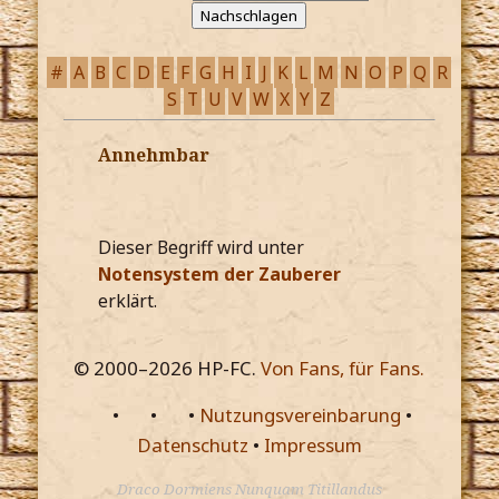
#
A
B
C
D
E
F
G
H
I
J
K
L
M
N
O
P
Q
R
S
T
U
V
W
X
Y
Z
Annehmbar
Dieser Begriff wird unter
Notensystem der Zauberer
erklärt.
© 2000–
2026
HP-FC.
Von Fans, für Fans.
•
•
•
Nutzungsvereinbarung
•
Datenschutz
•
Impressum
Draco Dormiens Nunquam Titillandus