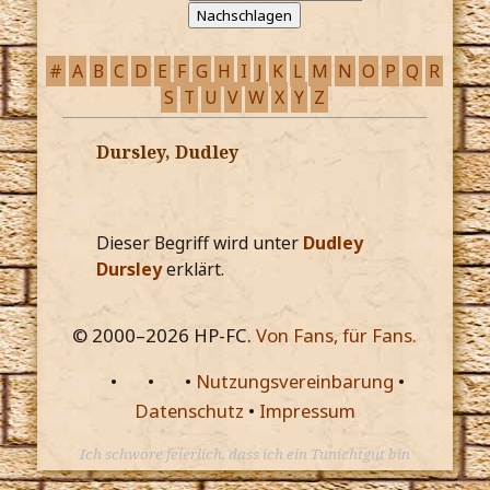
#
A
B
C
D
E
F
G
H
I
J
K
L
M
N
O
P
Q
R
S
T
U
V
W
X
Y
Z
Dursley, Dudley
Dieser Begriff wird unter
Dudley
Dursley
erklärt.
© 2000–
2026
HP-FC.
Von Fans, für Fans.
•
•
•
Nutzungsvereinbarung
•
Datenschutz
•
Impressum
Ich schwöre feierlich, dass ich ein Tunichtgut bin