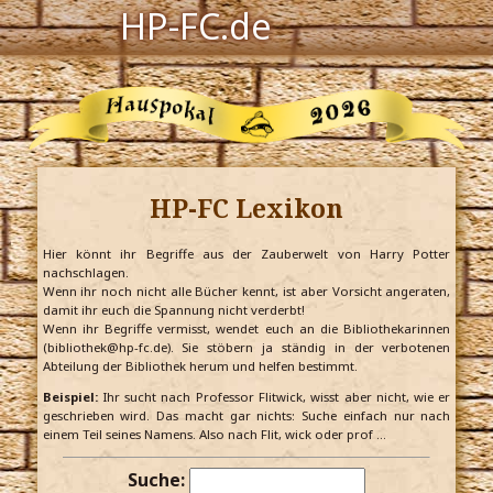
HP-FC.de
Navigation
Harry Potter
Der HP-FC
HP-FC Lexikon
Hogwarts
Zauberwelt
Hier könnt ihr Begriffe aus der Zauberwelt von Harry Potter
nachschlagen.
Wenn ihr noch nicht alle Bücher kennt, ist aber Vorsicht angeraten,
Willkommen
damit ihr euch die Spannung nicht verderbt!
Wenn ihr Begriffe vermisst, wendet euch an die Bibliothekarinnen
(bibliothek@hp-fc.de). Sie stöbern ja ständig in der verbotenen
Abteilung der Bibliothek herum und helfen bestimmt.
Jetzt Fanclub-Mitglied werden!
Beispiel:
Ihr sucht nach Professor Flitwick, wisst aber nicht, wie er
geschrieben wird. Das macht gar nichts: Suche einfach nur nach
einem Teil seines Namens. Also nach Flit, wick oder prof …
Suche: