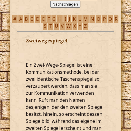
#
A
B
C
D
E
F
G
H
I
J
K
L
M
N
O
P
Q
R
S
T
U
V
W
X
Y
Z
Zweiwegespiegel
Ein Zwei-Wege-Spiegel ist eine
Kommunikationsmethode, bei der
zwei identische Taschenspiegel so
verzaubert werden, dass man sie
zur Kommunikation verwenden
kann. Ruft man den Namen
desjenigen, der den zweiten Spiegel
besitzt, hinein, so erscheint dessen
Spiegelbild, während das eigene im
zweiten Spiegel erscheint und man