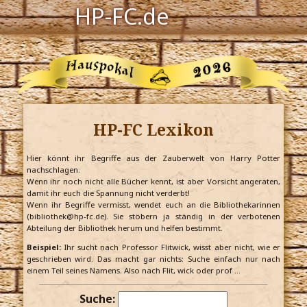
HP-FC.de
Navigation
Harry Potter
Der HP-FC
HP-FC Lexikon
Hogwarts
Zauberwelt
Hier könnt ihr Begriffe aus der Zauberwelt von Harry Potter
nachschlagen.
Wenn ihr noch nicht alle Bücher kennt, ist aber Vorsicht angeraten,
Willkommen
damit ihr euch die Spannung nicht verderbt!
Wenn ihr Begriffe vermisst, wendet euch an die Bibliothekarinnen
(bibliothek@hp-fc.de). Sie stöbern ja ständig in der verbotenen
Abteilung der Bibliothek herum und helfen bestimmt.
Jetzt Fanclub-Mitglied werden!
Beispiel:
Ihr sucht nach Professor Flitwick, wisst aber nicht, wie er
geschrieben wird. Das macht gar nichts: Suche einfach nur nach
einem Teil seines Namens. Also nach Flit, wick oder prof …
Suche: