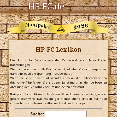
HP-FC.de
Navigation
Harry Potter
Der HP-FC
HP-FC Lexikon
Hogwarts
Zauberwelt
Hier könnt ihr Begriffe aus der Zauberwelt von Harry Potter
nachschlagen.
Wenn ihr noch nicht alle Bücher kennt, ist aber Vorsicht angeraten,
Willkommen
damit ihr euch die Spannung nicht verderbt!
Wenn ihr Begriffe vermisst, wendet euch an die Bibliothekarinnen
(bibliothek@hp-fc.de). Sie stöbern ja ständig in der verbotenen
Abteilung der Bibliothek herum und helfen bestimmt.
Jetzt Fanclub-Mitglied werden!
Beispiel:
Ihr sucht nach Professor Flitwick, wisst aber nicht, wie er
geschrieben wird. Das macht gar nichts: Suche einfach nur nach
einem Teil seines Namens. Also nach Flit, wick oder prof …
Suche: