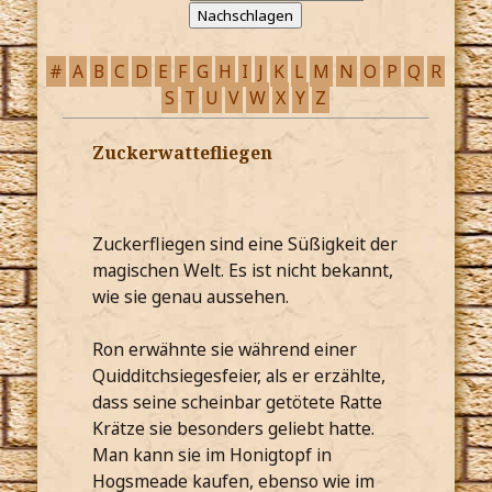
#
A
B
C
D
E
F
G
H
I
J
K
L
M
N
O
P
Q
R
S
T
U
V
W
X
Y
Z
Zuckerwattefliegen
Zuckerfliegen sind eine Süßigkeit der
magischen Welt. Es ist nicht bekannt,
wie sie genau aussehen.
Ron erwähnte sie während einer
Quidditchsiegesfeier, als er erzählte,
dass seine scheinbar getötete Ratte
Krätze sie besonders geliebt hatte.
Man kann sie im Honigtopf in
Hogsmeade kaufen, ebenso wie im