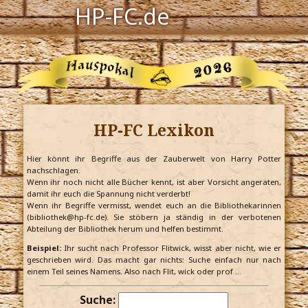
HP-FC.de
Navigation
Harry Potter
Der HP-FC
HP-FC Lexikon
Hogwarts
Zauberwelt
Hier könnt ihr Begriffe aus der Zauberwelt von Harry Potter
nachschlagen.
Wenn ihr noch nicht alle Bücher kennt, ist aber Vorsicht angeraten,
Willkommen
damit ihr euch die Spannung nicht verderbt!
Wenn ihr Begriffe vermisst, wendet euch an die Bibliothekarinnen
(bibliothek@hp-fc.de). Sie stöbern ja ständig in der verbotenen
Abteilung der Bibliothek herum und helfen bestimmt.
Jetzt Fanclub-Mitglied werden!
Beispiel:
Ihr sucht nach Professor Flitwick, wisst aber nicht, wie er
geschrieben wird. Das macht gar nichts: Suche einfach nur nach
einem Teil seines Namens. Also nach Flit, wick oder prof …
Suche: