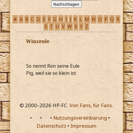
#
A
B
C
D
E
F
G
H
I
J
K
L
M
N
O
P
Q
R
S
T
U
V
W
X
Y
Z
Winzeule
So nennt Ron seine Eule
Pig, weil sie so klein ist
© 2000–
2026
HP-FC.
Von Fans, für Fans.
•
•
•
Nutzungsvereinbarung
•
Datenschutz
•
Impressum