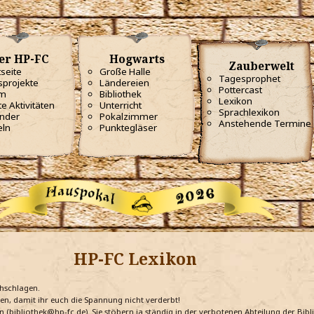
er HP-FC
Hogwarts
Zauberwelt
tseite
Große Halle
Tagesprophet
projekte
Ländereien
Pottercast
m
Bibliothek
Lexikon
te Aktivitäten
Unterricht
Sprachlexikon
nder
Pokalzimmer
Anstehende Termine
eln
Punktegläser
HP-FC Lexikon
chschlagen.
ten, damit ihr euch die Spannung nicht verderbt!
n (bibliothek@hp-fc.de). Sie stöbern ja ständig in der verbotenen Abteilung der Bi