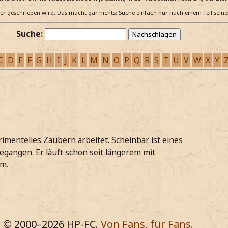
e er geschrieben wird. Das macht gar nichts: Suche einfach nur nach einem Teil sein
Suche:
C
D
E
F
G
H
I
J
K
L
M
N
O
P
Q
R
S
T
U
V
W
X
Y
imentelles Zaubern arbeitet. Scheinbar ist eines
egangen. Er läuft schon seit längerem mit
m.
© 2000–
2026
HP-FC.
Von Fans, für Fans.