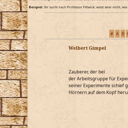
Beispiel:
Ihr sucht nach Professor Flitwick, wisst aber nicht, wi
#
A
B
Welbert Gimpel
Zauberer, der bei
der Arbeitsgruppe für Exper
seiner Experimente schief g
Hörnern auf dem Kopf heru