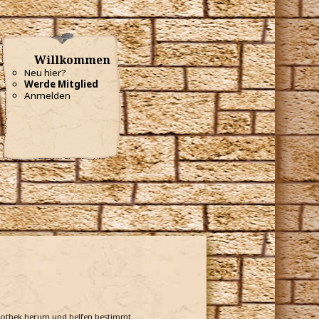
Willkommen
Neu hier?
Werde Mitglied
Anmelden
bliothek herum und helfen bestimmt.