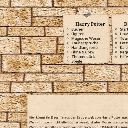
Harry Potter
D
Bücher
Star
Figuren
Haus
Magische Wesen
Tea
Zaubersprüche
Letz
Handlungsorte
Kale
Filme & Crew
Reg
Theaterstück
Hilfe
Spiele
Hier könnt ihr Begriffe aus der Zauberwelt von Harry Potter na
Wenn ihr noch nicht alle Bücher kennt, ist aber Vorsicht angera
Wenn ihr Begriffe vermisst, wendet euch an die Bibliothekarinne