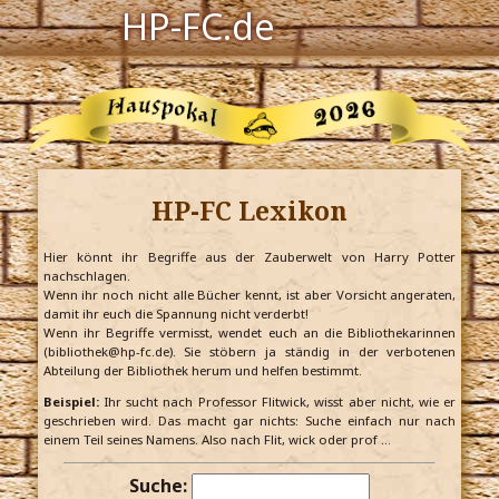
HP-FC.de
Navigation
Harry Potter
Der HP-FC
HP-FC Lexikon
Hogwarts
Zauberwelt
Hier könnt ihr Begriffe aus der Zauberwelt von Harry Potter
nachschlagen.
Wenn ihr noch nicht alle Bücher kennt, ist aber Vorsicht angeraten,
Willkommen
damit ihr euch die Spannung nicht verderbt!
Wenn ihr Begriffe vermisst, wendet euch an die Bibliothekarinnen
(bibliothek@hp-fc.de). Sie stöbern ja ständig in der verbotenen
Abteilung der Bibliothek herum und helfen bestimmt.
Jetzt Fanclub-Mitglied werden!
Beispiel:
Ihr sucht nach Professor Flitwick, wisst aber nicht, wie er
geschrieben wird. Das macht gar nichts: Suche einfach nur nach
einem Teil seines Namens. Also nach Flit, wick oder prof …
Suche: