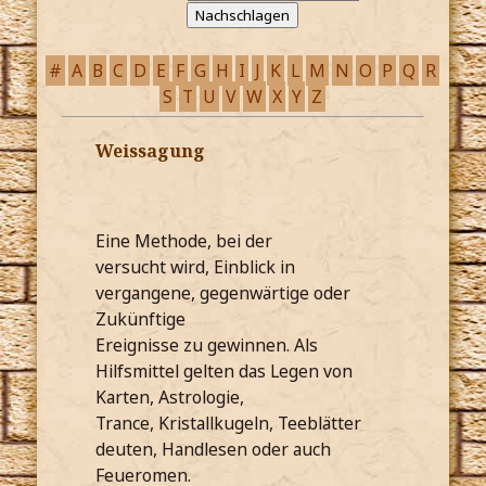
#
A
B
C
D
E
F
G
H
I
J
K
L
M
N
O
P
Q
R
S
T
U
V
W
X
Y
Z
Weissagung
Eine Methode, bei der
versucht wird, Einblick in
vergangene, gegenwärtige oder
Zukünftige
Ereignisse zu gewinnen. Als
Hilfsmittel gelten das Legen von
Karten, Astrologie,
Trance, Kristallkugeln, Teeblätter
deuten, Handlesen oder auch
Feueromen.