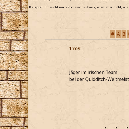
Beispiel:
Ihr sucht nach Professor Flitwick, wisst aber nicht, wi
#
A
B
Troy
Jäger im irischen Team
bei der Quidditch-Weltmeist
•
•