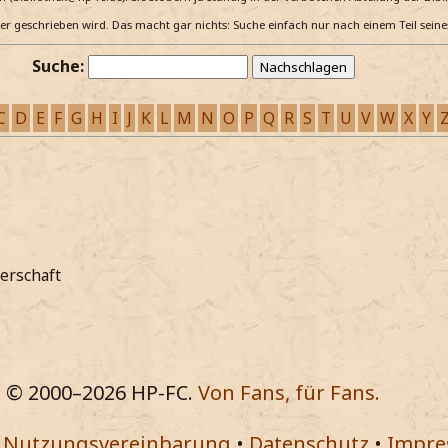
e er geschrieben wird. Das macht gar nichts: Suche einfach nur nach einem Teil sein
Suche:
C
D
E
F
G
H
I
J
K
L
M
N
O
P
Q
R
S
T
U
V
W
X
Y
erschaft
© 2000–
2026
HP-FC.
Von Fans, für Fans.
•
Nutzungsvereinbarung
•
Datenschutz
•
Impr