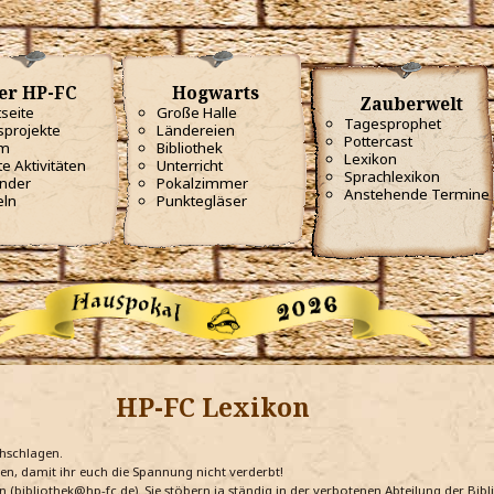
er HP-FC
Hogwarts
Zauberwelt
tseite
Große Halle
Tagesprophet
projekte
Ländereien
Pottercast
m
Bibliothek
Lexikon
te Aktivitäten
Unterricht
Sprachlexikon
nder
Pokalzimmer
Anstehende Termine
eln
Punktegläser
HP-FC Lexikon
chschlagen.
ten, damit ihr euch die Spannung nicht verderbt!
n (bibliothek@hp-fc.de). Sie stöbern ja ständig in der verbotenen Abteilung der Bi