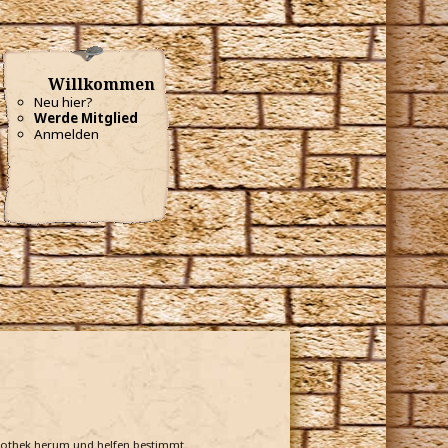
Willkommen
Neu hier?
Werde Mitglied
Anmelden
bliothek herum und helfen bestimmt.