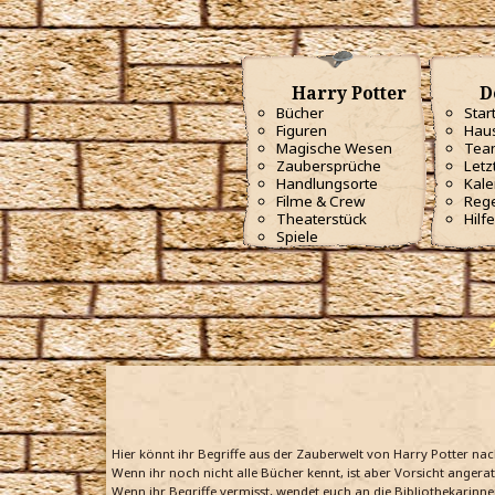
Harry Potter
D
Bücher
Star
Figuren
Haus
Magische Wesen
Tea
Zaubersprüche
Letz
Handlungsorte
Kale
Filme & Crew
Reg
Theaterstück
Hilfe
Spiele
Hier könnt ihr Begriffe aus der Zauberwelt von Harry Potter na
Wenn ihr noch nicht alle Bücher kennt, ist aber Vorsicht angera
Wenn ihr Begriffe vermisst, wendet euch an die Bibliothekarinne