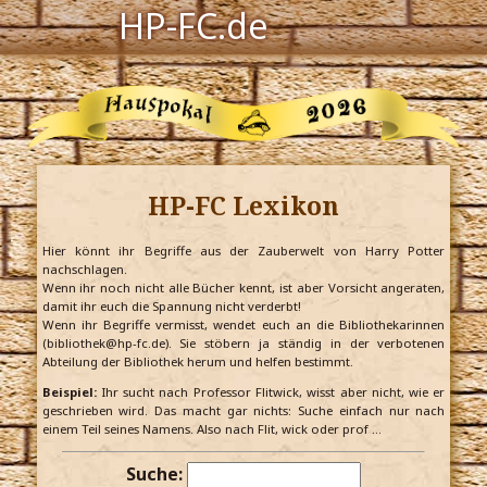
HP-FC.de
Navigation
Harry Potter
Der HP-FC
HP-FC Lexikon
Hogwarts
Zauberwelt
Hier könnt ihr Begriffe aus der Zauberwelt von Harry Potter
nachschlagen.
Wenn ihr noch nicht alle Bücher kennt, ist aber Vorsicht angeraten,
Willkommen
damit ihr euch die Spannung nicht verderbt!
Wenn ihr Begriffe vermisst, wendet euch an die Bibliothekarinnen
(bibliothek@hp-fc.de). Sie stöbern ja ständig in der verbotenen
Abteilung der Bibliothek herum und helfen bestimmt.
Jetzt Fanclub-Mitglied werden!
Beispiel:
Ihr sucht nach Professor Flitwick, wisst aber nicht, wie er
geschrieben wird. Das macht gar nichts: Suche einfach nur nach
einem Teil seines Namens. Also nach Flit, wick oder prof …
Suche: