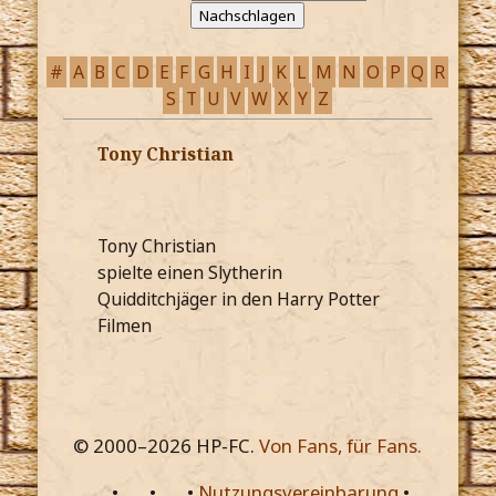
#
A
B
C
D
E
F
G
H
I
J
K
L
M
N
O
P
Q
R
S
T
U
V
W
X
Y
Z
Tony Christian
Tony Christian
spielte einen Slytherin
Quidditchjäger in den Harry Potter
Filmen
© 2000–
2026
HP-FC.
Von Fans, für Fans.
•
•
•
Nutzungsvereinbarung
•