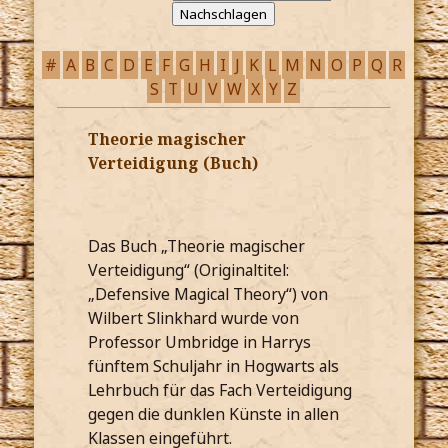
#
A
B
C
D
E
F
G
H
I
J
K
L
M
N
O
P
Q
R
S
T
U
V
W
X
Y
Z
Theorie magischer
Verteidigung (Buch)
Das Buch „Theorie magischer
Verteidigung“ (Originaltitel:
„Defensive Magical Theory“) von
Wilbert Slinkhard wurde von
Professor Umbridge in Harrys
fünftem Schuljahr in Hogwarts als
Lehrbuch für das Fach Verteidigung
gegen die dunklen Künste in allen
Klassen eingeführt.