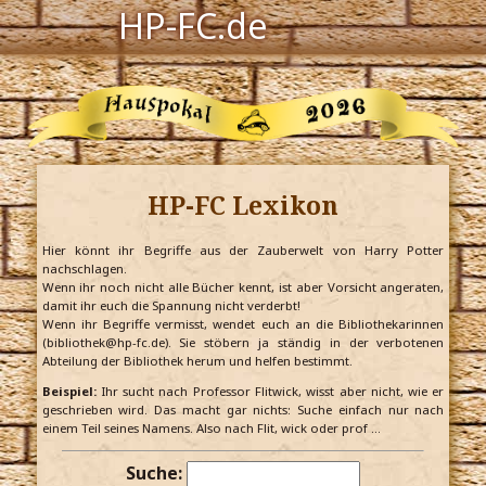
HP-FC.de
Navigation
Harry Potter
Der HP-FC
HP-FC Lexikon
Hogwarts
Zauberwelt
Hier könnt ihr Begriffe aus der Zauberwelt von Harry Potter
nachschlagen.
Wenn ihr noch nicht alle Bücher kennt, ist aber Vorsicht angeraten,
Willkommen
damit ihr euch die Spannung nicht verderbt!
Wenn ihr Begriffe vermisst, wendet euch an die Bibliothekarinnen
(bibliothek@hp-fc.de). Sie stöbern ja ständig in der verbotenen
Abteilung der Bibliothek herum und helfen bestimmt.
Jetzt Fanclub-Mitglied werden!
Beispiel:
Ihr sucht nach Professor Flitwick, wisst aber nicht, wie er
geschrieben wird. Das macht gar nichts: Suche einfach nur nach
einem Teil seines Namens. Also nach Flit, wick oder prof …
Suche: