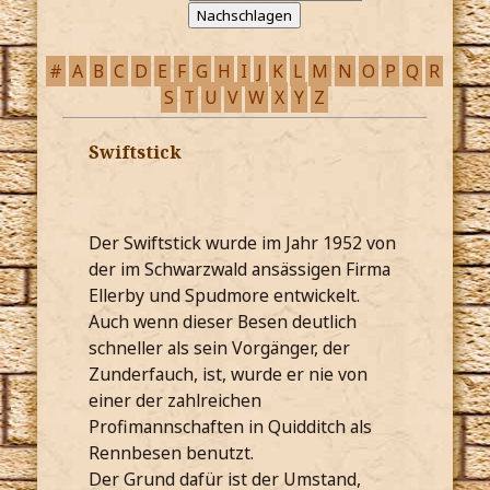
#
A
B
C
D
E
F
G
H
I
J
K
L
M
N
O
P
Q
R
S
T
U
V
W
X
Y
Z
Swiftstick
Der Swiftstick wurde im Jahr 1952 von
der im Schwarzwald ansässigen Firma
Ellerby und Spudmore entwickelt.
Auch wenn dieser Besen deutlich
schneller als sein Vorgänger, der
Zunderfauch, ist, wurde er nie von
einer der zahlreichen
Profimannschaften in Quidditch als
Rennbesen benutzt.
Der Grund dafür ist der Umstand,