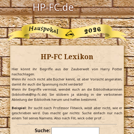
HP-FC.de
Navigation
Harry Potter
Der HP-FC
HP-FC Lexikon
Hogwarts
Zauberwelt
Hier könnt ihr Begriffe aus der Zauberwelt von Harry Potter
nachschlagen.
Wenn ihr noch nicht alle Bücher kennt, ist aber Vorsicht angeraten,
Willkommen
damit ihr euch die Spannung nicht verderbt!
Wenn ihr Begriffe vermisst, wendet euch an die Bibliothekarinnen
(bibliothek@hp-fc.de). Sie stöbern ja ständig in der verbotenen
Abteilung der Bibliothek herum und helfen bestimmt.
Jetzt Fanclub-Mitglied werden!
Beispiel:
Ihr sucht nach Professor Flitwick, wisst aber nicht, wie er
geschrieben wird. Das macht gar nichts: Suche einfach nur nach
einem Teil seines Namens. Also nach Flit, wick oder prof …
Suche: