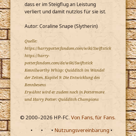
dass er im Steigflug an Leistung
verliert und damit nutzlos für sie ist.
Autor: Coraline Snape (Slytherin)
Quelle:
https://harrypotter.fandom.com/wiki/Swiftstick
https://harry-
potter.fandom.com/de/wiki/Swiftstick
Kennilworthy Whisp: Quidditch im Wandel
der Zeiten, Kapitel 9: Die Entwicklung des
Rennbesens
Erwähnt wird er zudem noch in Pottermore
und Harry Potter: Quidditch Champions
© 2000–
2026
HP-FC.
Von Fans, für Fans.
•
•
•
Nutzungsvereinbarung
•