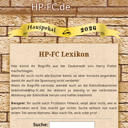
HP-FC.de
Navigation
Harry Potter
Der HP-FC
HP-FC Lexikon
Hogwarts
Zauberwelt
Hier könnt ihr Begriffe aus der Zauberwelt von Harry Potter
nachschlagen.
Wenn ihr noch nicht alle Bücher kennt, ist aber Vorsicht angeraten,
Willkommen
damit ihr euch die Spannung nicht verderbt!
Wenn ihr Begriffe vermisst, wendet euch an die Bibliothekarinnen
(bibliothek@hp-fc.de). Sie stöbern ja ständig in der verbotenen
Abteilung der Bibliothek herum und helfen bestimmt.
Jetzt Fanclub-Mitglied werden!
Beispiel:
Ihr sucht nach Professor Flitwick, wisst aber nicht, wie er
geschrieben wird. Das macht gar nichts: Suche einfach nur nach
einem Teil seines Namens. Also nach Flit, wick oder prof …
Suche: