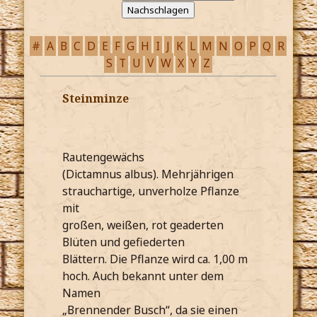
#
A
B
C
D
E
F
G
H
I
J
K
L
M
N
O
P
Q
R
S
T
U
V
W
X
Y
Z
Steinminze
Rautengewächs
(Dictamnus albus). Mehrjährigen
strauchartige, unverholze Pflanze
mit
großen, weißen, rot geaderten
Blüten und gefiederten
Blättern. Die Pflanze wird ca. 1,00 m
hoch. Auch bekannt unter dem
Namen
„Brennender Busch“, da sie einen