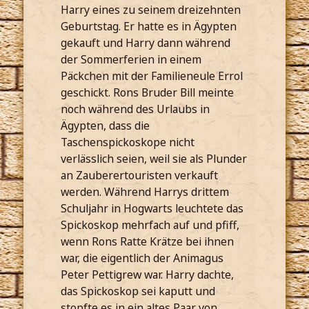
Harry eines zu seinem dreizehnten
Geburtstag. Er hatte es in Ägypten
gekauft und Harry dann während
der Sommerferien in einem
Päckchen mit der Familieneule Errol
geschickt. Rons Bruder Bill meinte
noch während des Urlaubs in
Ägypten, dass die
Taschenspickoskope nicht
verlässlich seien, weil sie als Plunder
an Zauberertouristen verkauft
werden. Während Harrys drittem
Schuljahr in Hogwarts leuchtete das
Spickoskop mehrfach auf und pfiff,
wenn Rons Ratte Krätze bei ihnen
war, die eigentlich der Animagus
Peter Pettigrew war. Harry dachte,
das Spickoskop sei kaputt und
stopfte es in ein altes Paar von