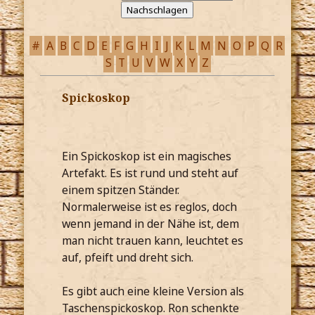
#
A
B
C
D
E
F
G
H
I
J
K
L
M
N
O
P
Q
R
S
T
U
V
W
X
Y
Z
Spickoskop
Ein Spickoskop ist ein magisches
Artefakt. Es ist rund und steht auf
einem spitzen Ständer.
Normalerweise ist es reglos, doch
wenn jemand in der Nähe ist, dem
man nicht trauen kann, leuchtet es
auf, pfeift und dreht sich.
Es gibt auch eine kleine Version als
Taschenspickoskop. Ron schenkte