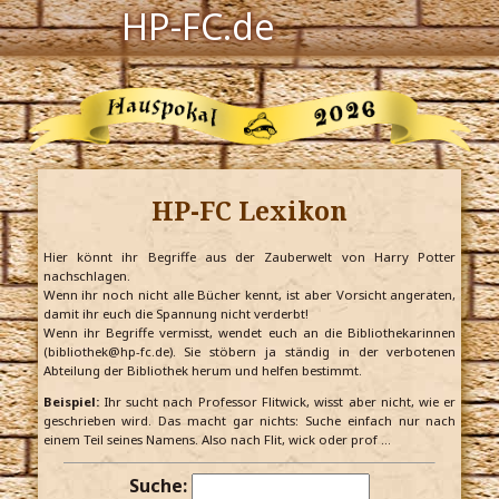
HP-FC.de
Navigation
Harry Potter
Der HP-FC
HP-FC Lexikon
Hogwarts
Zauberwelt
Hier könnt ihr Begriffe aus der Zauberwelt von Harry Potter
nachschlagen.
Wenn ihr noch nicht alle Bücher kennt, ist aber Vorsicht angeraten,
Willkommen
damit ihr euch die Spannung nicht verderbt!
Wenn ihr Begriffe vermisst, wendet euch an die Bibliothekarinnen
(bibliothek@hp-fc.de). Sie stöbern ja ständig in der verbotenen
Abteilung der Bibliothek herum und helfen bestimmt.
Jetzt Fanclub-Mitglied werden!
Beispiel:
Ihr sucht nach Professor Flitwick, wisst aber nicht, wie er
geschrieben wird. Das macht gar nichts: Suche einfach nur nach
einem Teil seines Namens. Also nach Flit, wick oder prof …
Suche: