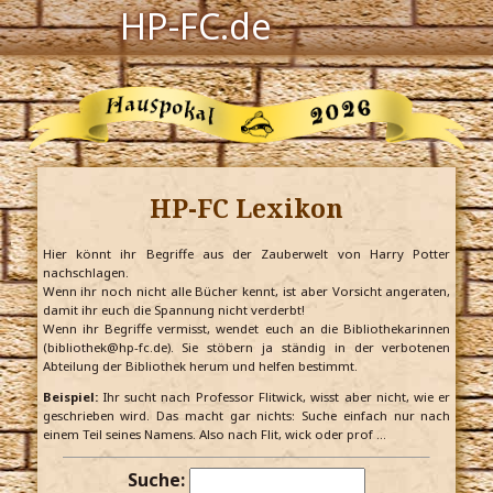
HP-FC.de
Navigation
Harry Potter
Der HP-FC
HP-FC Lexikon
Hogwarts
Zauberwelt
Hier könnt ihr Begriffe aus der Zauberwelt von Harry Potter
nachschlagen.
Wenn ihr noch nicht alle Bücher kennt, ist aber Vorsicht angeraten,
Willkommen
damit ihr euch die Spannung nicht verderbt!
Wenn ihr Begriffe vermisst, wendet euch an die Bibliothekarinnen
(bibliothek@hp-fc.de). Sie stöbern ja ständig in der verbotenen
Abteilung der Bibliothek herum und helfen bestimmt.
Jetzt Fanclub-Mitglied werden!
Beispiel:
Ihr sucht nach Professor Flitwick, wisst aber nicht, wie er
geschrieben wird. Das macht gar nichts: Suche einfach nur nach
einem Teil seines Namens. Also nach Flit, wick oder prof …
Suche: