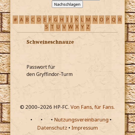
#
A
B
C
D
E
F
G
H
I
J
K
L
M
N
O
P
Q
R
S
T
U
V
W
X
Y
Z
Schweineschnauze
Passwort für
den Gryffindor-Turm
© 2000–
2026
HP-FC.
Von Fans, für Fans.
•
•
•
Nutzungsvereinbarung
•
Datenschutz
•
Impressum