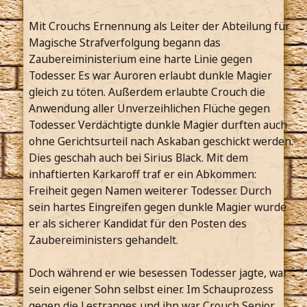
Mit Crouchs Ernennung als Leiter der Abteilung für
Magische Strafverfolgung begann das
Zaubereiministerium eine harte Linie gegen
Todesser. Es war Auroren erlaubt dunkle Magier
gleich zu töten. Außerdem erlaubte Crouch die
Anwendung aller Unverzeihlichen Flüche gegen
Todesser. Verdächtigte dunkle Magier durften auch
ohne Gerichtsurteil nach Askaban geschickt werden.
Dies geschah auch bei Sirius Black. Mit dem
inhaftierten Karkaroff traf er ein Abkommen:
Freiheit gegen Namen weiterer Todesser. Durch
sein hartes Eingreifen gegen dunkle Magier wurde
er als sicherer Kandidat für den Posten des
Zaubereiministers gehandelt.
Doch während er wie besessen Todesser jagte, war
sein eigener Sohn selbst einer. Im Schauprozess
gegen die Lestranges und ihn war Crouch Senior