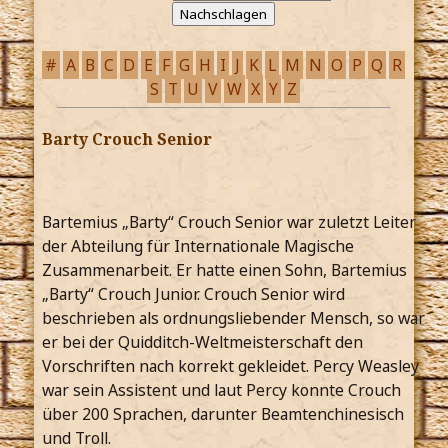
#
A
B
C
D
E
F
G
H
I
J
K
L
M
N
O
P
Q
R
S
T
U
V
W
X
Y
Z
Barty Crouch Senior
Bartemius „Barty“ Crouch Senior war zuletzt Leiter
der Abteilung für Internationale Magische
Zusammenarbeit. Er hatte einen Sohn, Bartemius
„Barty“ Crouch Junior. Crouch Senior wird
beschrieben als ordnungsliebender Mensch, so war
er bei der Quidditch-Weltmeisterschaft den
Vorschriften nach korrekt gekleidet. Percy Weasley
war sein Assistent und laut Percy konnte Crouch
über 200 Sprachen, darunter Beamtenchinesisch
und Troll.