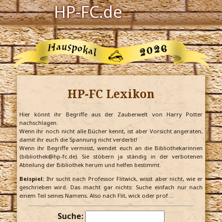
HP-FC.de
Navigation
Harry Potter
Der HP-FC
HP-FC Lexikon
Hogwarts
Zauberwelt
Hier könnt ihr Begriffe aus der Zauberwelt von Harry Potter
nachschlagen.
Wenn ihr noch nicht alle Bücher kennt, ist aber Vorsicht angeraten,
Willkommen
damit ihr euch die Spannung nicht verderbt!
Wenn ihr Begriffe vermisst, wendet euch an die Bibliothekarinnen
(bibliothek@hp-fc.de). Sie stöbern ja ständig in der verbotenen
Abteilung der Bibliothek herum und helfen bestimmt.
Jetzt Fanclub-Mitglied werden!
Beispiel:
Ihr sucht nach Professor Flitwick, wisst aber nicht, wie er
geschrieben wird. Das macht gar nichts: Suche einfach nur nach
einem Teil seines Namens. Also nach Flit, wick oder prof …
Suche: