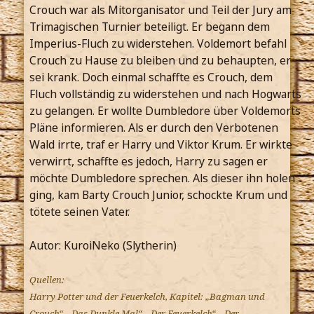
Crouch war als Mitorganisator und Teil der Jury am
Trimagischen Turnier beteiligt. Er begann dem
Imperius-Fluch zu widerstehen. Voldemort befahl
Crouch zu Hause zu bleiben und zu behaupten, er
sei krank. Doch einmal schaffte es Crouch, dem
Fluch vollständig zu widerstehen und nach Hogwarts
zu gelangen. Er wollte Dumbledore über Voldemorts
Pläne informieren. Als er durch den Verbotenen
Wald irrte, traf er Harry und Viktor Krum. Er wirkte
verwirrt, schaffte es jedoch, Harry zu sagen er
möchte Dumbledore sprechen. Als dieser ihn holen
ging, kam Barty Crouch Junior, schockte Krum und
tötete seinen Vater.
Autor: KuroiNeko (Slytherin)
Quellen:
Harry Potter und der Feuerkelch, Kapitel: „Bagman und
Crouch“, „Das Dunkle Mal“, „Der Feuerkelch“, „Der