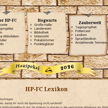
er HP-FC
Hogwarts
Zauberwelt
tseite
Große Halle
Tagesprophet
projekte
Ländereien
Pottercast
m
Bibliothek
Lexikon
te Aktivitäten
Unterricht
Sprachlexikon
nder
Pokalzimmer
Anstehende Termine
eln
Punktegläser
HP-FC Lexikon
chschlagen.
ten, damit ihr euch die Spannung nicht verderbt!
n (bibliothek@hp-fc.de). Sie stöbern ja ständig in der verbotenen Abteilung der Bi