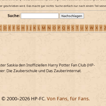
e er geschrieben wird. Das macht gar nichts: Suche einfach nur nach einem Teil sein
Suche:
C
D
E
F
G
H
I
J
K
L
M
N
O
P
Q
R
S
T
U
V
W
X
Y
r Saskia den Inoffiziellen Harry Potter Fan Club (HP-
cher: Die Zauberschule und Das Zauberinternat.
© 2000–
2026
HP-FC.
Von Fans, für Fans.