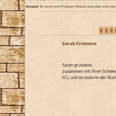
Beispiel:
Ihr sucht nach Professor Flitwick, wisst aber nicht, wi
#
A
B
Sarah Preissner
Sarah gründete
zusammen mit Ihrer Schweste
FC), und ist Autorin der Bü