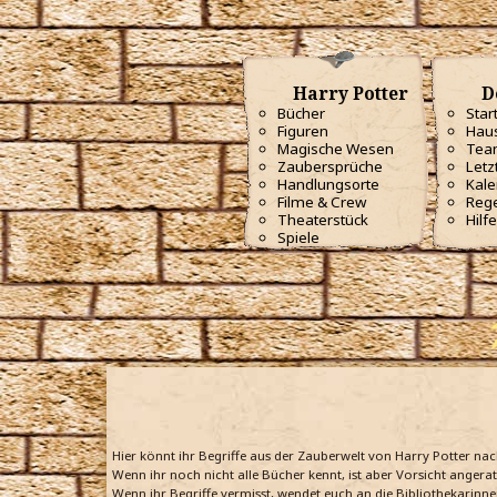
Harry Potter
D
Bücher
Star
Figuren
Haus
Magische Wesen
Tea
Zaubersprüche
Letz
Handlungsorte
Kale
Filme & Crew
Reg
Theaterstück
Hilfe
Spiele
Hier könnt ihr Begriffe aus der Zauberwelt von Harry Potter na
Wenn ihr noch nicht alle Bücher kennt, ist aber Vorsicht angera
Wenn ihr Begriffe vermisst, wendet euch an die Bibliothekarinne