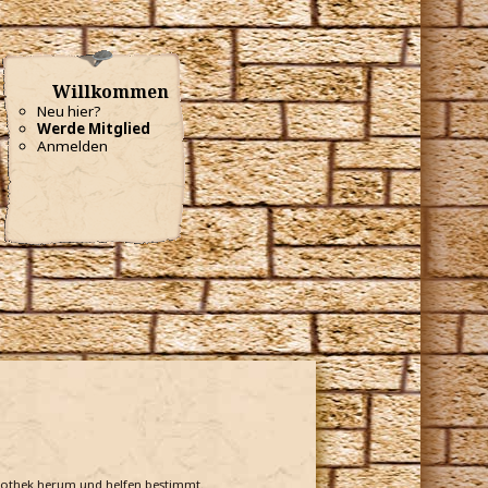
Willkommen
Neu hier?
Werde Mitglied
Anmelden
bliothek herum und helfen bestimmt.