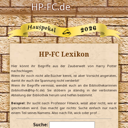
HP-FC.de
Navigation
Harry Potter
Der HP-FC
HP-FC Lexikon
Hogwarts
Zauberwelt
Hier könnt ihr Begriffe aus der Zauberwelt von Harry Potter
nachschlagen.
Wenn ihr noch nicht alle Bücher kennt, ist aber Vorsicht angeraten,
Willkommen
damit ihr euch die Spannung nicht verderbt!
Wenn ihr Begriffe vermisst, wendet euch an die Bibliothekarinnen
(bibliothek@hp-fc.de). Sie stöbern ja ständig in der verbotenen
Abteilung der Bibliothek herum und helfen bestimmt.
Jetzt Fanclub-Mitglied werden!
Beispiel:
Ihr sucht nach Professor Flitwick, wisst aber nicht, wie er
geschrieben wird. Das macht gar nichts: Suche einfach nur nach
einem Teil seines Namens. Also nach Flit, wick oder prof …
Suche: