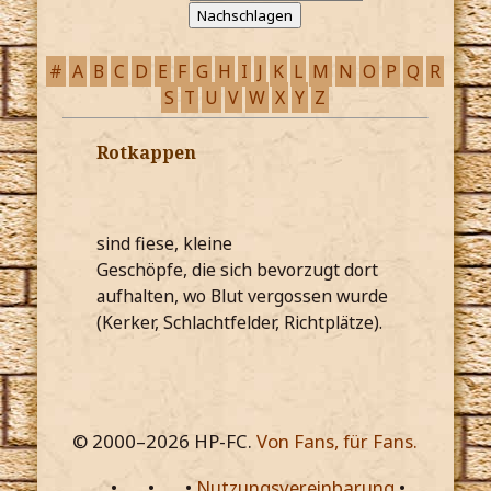
#
A
B
C
D
E
F
G
H
I
J
K
L
M
N
O
P
Q
R
S
T
U
V
W
X
Y
Z
Rotkappen
sind fiese, kleine
Geschöpfe, die sich bevorzugt dort
aufhalten, wo Blut vergossen wurde
(Kerker, Schlachtfelder, Richtplätze).
© 2000–
2026
HP-FC.
Von Fans, für Fans.
•
•
•
Nutzungsvereinbarung
•