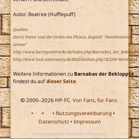
Autor: Beatrice (Hufflepuff)
Quellen:
Harry Potter und der Orden des Phönix, Kapitel: "Dumbledores
Armee"
http://www.harrypotterwiki.de/index.php/Barnabas_der_Bekloppt
http://www.had-community.de/HaD/lexikon.php?ILINK=barnabas
Weitere Informationen zu
Barnabas der Bekloppte
findest du auf
dieser Seite
.
© 2000–
2026
HP-FC.
Von Fans, für Fans.
•
•
•
Nutzungsvereinbarung
•
Datenschutz
•
Impressum
Draco Dormiens Nunquam Titillandus