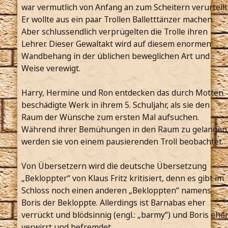
war vermutlich von Anfang an zum Scheitern verurteilt
Er wollte aus ein paar Trollen Balletttänzer machen.
Aber schlussendlich verprügelten die Trolle ihren
Lehrer. Dieser Gewaltakt wird auf diesem enormen
Wandbehang in der üblichen beweglichen Art und
Weise verewigt.
Harry, Hermine und Ron entdecken das durch Motten
beschädigte Werk in ihrem 5. Schuljahr, als sie den
Raum der Wünsche zum ersten Mal aufsuchen.
Während ihrer Bemühungen in den Raum zu gelangen
werden sie von einem pausierenden Troll beobachtet.
Von Übersetzern wird die deutsche Übersetzung
„Bekloppter“ von Klaus Fritz kritisiert, denn es gibt im
Schloss noch einen anderen „Bekloppten“ namens
Boris der Bekloppte. Allerdings ist Barnabas eher
verrückt und blödsinnig (engl.: „barmy“) und Boris ehe
verwirrt und befremdet.