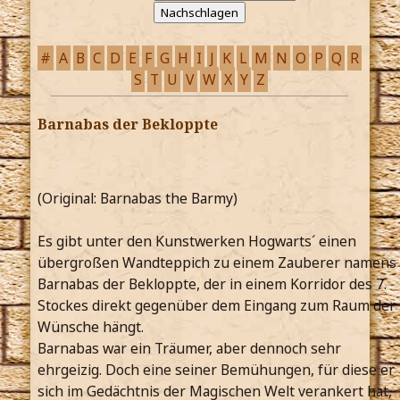
#
A
B
C
D
E
F
G
H
I
J
K
L
M
N
O
P
Q
R
S
T
U
V
W
X
Y
Z
Barnabas der Bekloppte
(Original: Barnabas the Barmy)
Es gibt unter den Kunstwerken Hogwarts´ einen
übergroßen Wandteppich zu einem Zauberer namens
Barnabas der Bekloppte, der in einem Korridor des 7.
Stockes direkt gegenüber dem Eingang zum Raum der
Wünsche hängt.
Barnabas war ein Träumer, aber dennoch sehr
ehrgeizig. Doch eine seiner Bemühungen, für diese er
sich im Gedächtnis der Magischen Welt verankert hat,