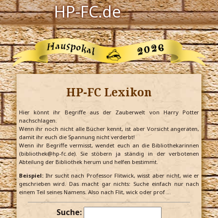
HP-FC.de
Navigation
Harry Potter
Der HP-FC
HP-FC Lexikon
Hogwarts
Zauberwelt
Hier könnt ihr Begriffe aus der Zauberwelt von Harry Potter
nachschlagen.
Wenn ihr noch nicht alle Bücher kennt, ist aber Vorsicht angeraten,
Willkommen
damit ihr euch die Spannung nicht verderbt!
Wenn ihr Begriffe vermisst, wendet euch an die Bibliothekarinnen
(bibliothek@hp-fc.de). Sie stöbern ja ständig in der verbotenen
Abteilung der Bibliothek herum und helfen bestimmt.
Jetzt Fanclub-Mitglied werden!
Beispiel:
Ihr sucht nach Professor Flitwick, wisst aber nicht, wie er
geschrieben wird. Das macht gar nichts: Suche einfach nur nach
einem Teil seines Namens. Also nach Flit, wick oder prof …
Suche: