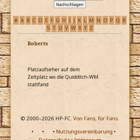
#
A
B
C
D
E
F
G
H
I
J
K
L
M
N
O
P
Q
R
S
T
U
V
W
X
Y
Z
Roberts
Platzaufseher auf dem
Zeltplatz wo die Quidditch-WM
stattfand
© 2000–
2026
HP-FC.
Von Fans, für Fans.
•
•
•
Nutzungsvereinbarung
•
Datenschutz
•
Impressum