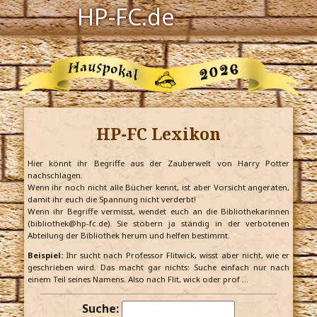
HP-FC.de
Navigation
Harry Potter
Der HP-FC
HP-FC Lexikon
Hogwarts
Zauberwelt
Hier könnt ihr Begriffe aus der Zauberwelt von Harry Potter
nachschlagen.
Wenn ihr noch nicht alle Bücher kennt, ist aber Vorsicht angeraten,
Willkommen
damit ihr euch die Spannung nicht verderbt!
Wenn ihr Begriffe vermisst, wendet euch an die Bibliothekarinnen
(bibliothek@hp-fc.de). Sie stöbern ja ständig in der verbotenen
Abteilung der Bibliothek herum und helfen bestimmt.
Jetzt Fanclub-Mitglied werden!
Beispiel:
Ihr sucht nach Professor Flitwick, wisst aber nicht, wie er
geschrieben wird. Das macht gar nichts: Suche einfach nur nach
einem Teil seines Namens. Also nach Flit, wick oder prof …
Suche: