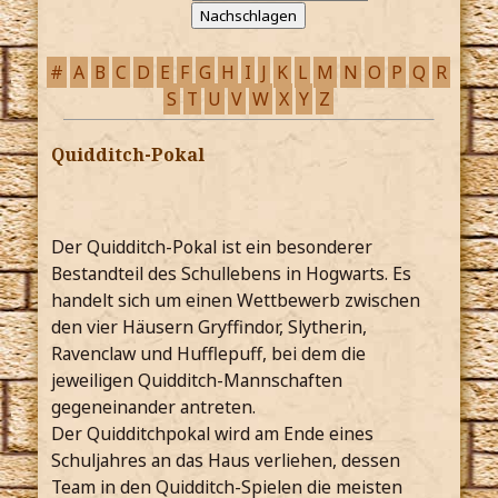
#
A
B
C
D
E
F
G
H
I
J
K
L
M
N
O
P
Q
R
S
T
U
V
W
X
Y
Z
Quidditch-Pokal
Der Quidditch-Pokal ist ein besonderer
Bestandteil des Schullebens in Hogwarts. Es
handelt sich um einen Wettbewerb zwischen
den vier Häusern Gryffindor, Slytherin,
Ravenclaw und Hufflepuff, bei dem die
jeweiligen Quidditch-Mannschaften
gegeneinander antreten.
Der Quidditchpokal wird am Ende eines
Schuljahres an das Haus verliehen, dessen
Team in den Quidditch-Spielen die meisten