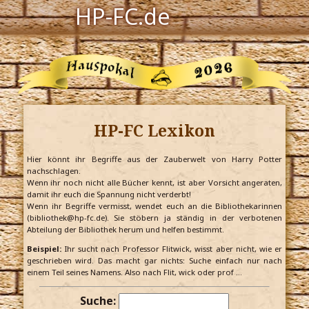
HP-FC.de
Navigation
Harry Potter
Der HP-FC
HP-FC Lexikon
Hogwarts
Zauberwelt
Hier könnt ihr Begriffe aus der Zauberwelt von Harry Potter
nachschlagen.
Wenn ihr noch nicht alle Bücher kennt, ist aber Vorsicht angeraten,
Willkommen
damit ihr euch die Spannung nicht verderbt!
Wenn ihr Begriffe vermisst, wendet euch an die Bibliothekarinnen
(bibliothek@hp-fc.de). Sie stöbern ja ständig in der verbotenen
Abteilung der Bibliothek herum und helfen bestimmt.
Jetzt Fanclub-Mitglied werden!
Beispiel:
Ihr sucht nach Professor Flitwick, wisst aber nicht, wie er
geschrieben wird. Das macht gar nichts: Suche einfach nur nach
einem Teil seines Namens. Also nach Flit, wick oder prof …
Suche: