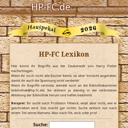
HP-FC.de
Navigation
Harry Potter
Der HP-FC
HP-FC Lexikon
Hogwarts
Zauberwelt
Hier könnt ihr Begriffe aus der Zauberwelt von Harry Potter
nachschlagen.
Wenn ihr noch nicht alle Bücher kennt, ist aber Vorsicht angeraten,
Willkommen
damit ihr euch die Spannung nicht verderbt!
Wenn ihr Begriffe vermisst, wendet euch an die Bibliothekarinnen
(bibliothek@hp-fc.de). Sie stöbern ja ständig in der verbotenen
Abteilung der Bibliothek herum und helfen bestimmt.
Jetzt Fanclub-Mitglied werden!
Beispiel:
Ihr sucht nach Professor Flitwick, wisst aber nicht, wie er
geschrieben wird. Das macht gar nichts: Suche einfach nur nach
einem Teil seines Namens. Also nach Flit, wick oder prof …
Suche: