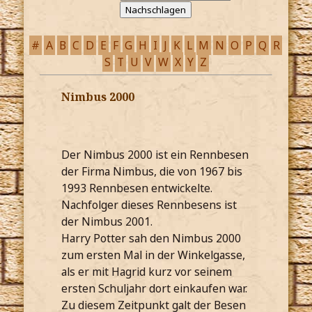
#
A
B
C
D
E
F
G
H
I
J
K
L
M
N
O
P
Q
R
S
T
U
V
W
X
Y
Z
Nimbus 2000
Der Nimbus 2000 ist ein Rennbesen
der Firma Nimbus, die von 1967 bis
1993 Rennbesen entwickelte.
Nachfolger dieses Rennbesens ist
der Nimbus 2001.
Harry Potter sah den Nimbus 2000
zum ersten Mal in der Winkelgasse,
als er mit Hagrid kurz vor seinem
ersten Schuljahr dort einkaufen war.
Zu diesem Zeitpunkt galt der Besen