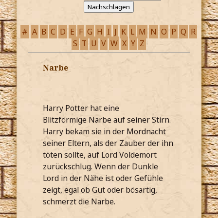
#
A
B
C
D
E
F
G
H
I
J
K
L
M
N
O
P
Q
R
S
T
U
V
W
X
Y
Z
Narbe
Harry Potter hat eine
Blitzförmige Narbe auf seiner Stirn.
Harry bekam sie in der Mordnacht
seiner Eltern, als der Zauber der ihn
töten sollte, auf Lord Voldemort
zurückschlug. Wenn der Dunkle
Lord in der Nähe ist oder Gefühle
zeigt, egal ob Gut oder bösartig,
schmerzt die Narbe.