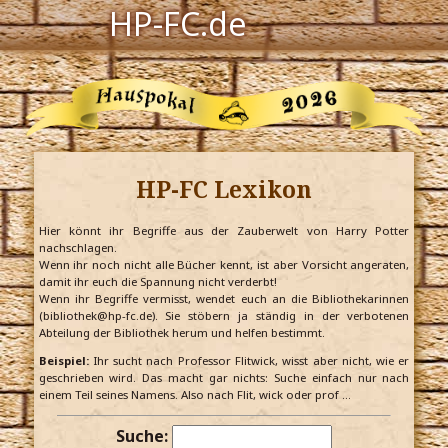
HP-FC.de
Navigation
Harry Potter
Der HP-FC
HP-FC Lexikon
Hogwarts
Zauberwelt
Hier könnt ihr Begriffe aus der Zauberwelt von Harry Potter
nachschlagen.
Wenn ihr noch nicht alle Bücher kennt, ist aber Vorsicht angeraten,
Willkommen
damit ihr euch die Spannung nicht verderbt!
Wenn ihr Begriffe vermisst, wendet euch an die Bibliothekarinnen
(bibliothek@hp-fc.de). Sie stöbern ja ständig in der verbotenen
Abteilung der Bibliothek herum und helfen bestimmt.
Jetzt Fanclub-Mitglied werden!
Beispiel:
Ihr sucht nach Professor Flitwick, wisst aber nicht, wie er
geschrieben wird. Das macht gar nichts: Suche einfach nur nach
einem Teil seines Namens. Also nach Flit, wick oder prof …
Suche: